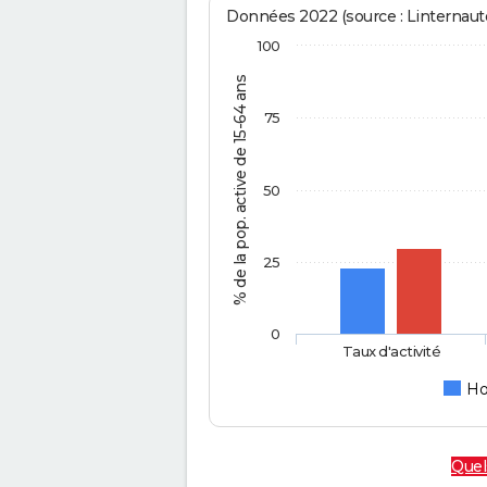
Données 2022 (source : Linternaute
100
% de la pop. active de 15-64 ans
75
50
25
0
Taux d'activité
H
Quels