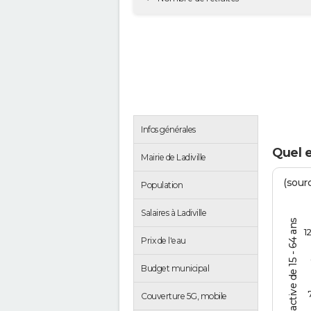
Infos générales
Quel e
Mairie de Ladiville
(sourc
Population
Salaires à Ladiville
% de la pop. active de 15 - 64 ans
1
Prix de l'eau
Budget municipal
Couverture 5G, mobile