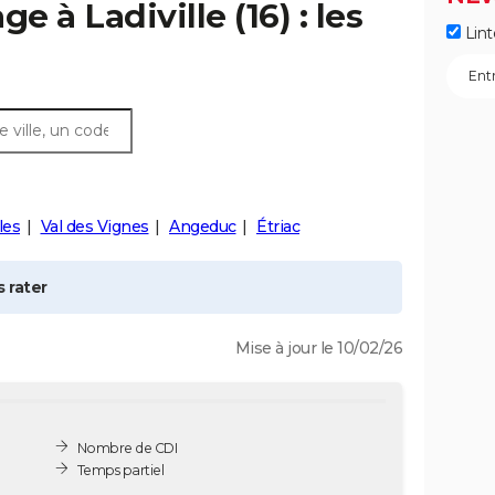
age à
Ladiville
(16) : les
Lint
les
Val des Vignes
Angeduc
Étriac
 rater
Mise à jour le 10/02/26
Nombre de CDI
Temps partiel