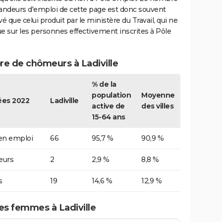
ndeurs d'emploi de cette page est donc souvent
vé que celui produit par le ministère du Travail, qui ne
e sur les personnes effectivement inscrites à Pôle
e de chômeurs à Ladiville
% de la
population
Moyenne
es 2022
Ladiville
active de
des villes
15-64 ans
 en emploi
66
95,7 %
90,9 %
urs
2
2,9 %
8,8 %
s
19
14,6 %
12,9 %
 femmes à Ladiville