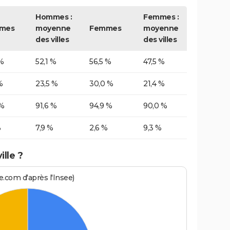
Hommes :
Femmes :
mes
moyenne
Femmes
moyenne
des villes
des villes
%
52,1 %
56,5 %
47,5 %
%
23,5 %
30,0 %
21,4 %
 %
91,6 %
94,9 %
90,0 %
%
7,9 %
2,6 %
9,3 %
lle ?
.com d'après l'Insee)