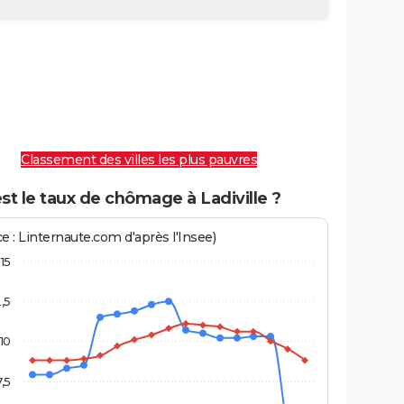
Classement des villes les plus pauvres
st le taux de chômage à Ladiville ?
e : Linternaute.com d'après l'Insee)
15
2,5
10
7,5