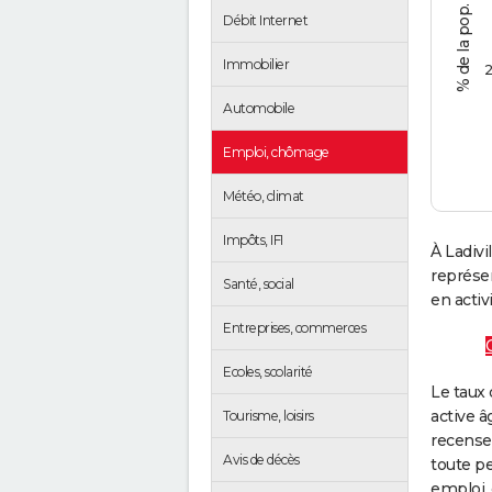
Débit Internet
Immobilier
2
Automobile
Emploi, chômage
Météo, climat
Impôts, IFI
À Ladivi
représe
Santé, social
en activi
Entreprises, commerces
Ecoles, scolarité
Le taux 
active â
Tourisme, loisirs
recense
Avis de décès
toute pe
emploi, 