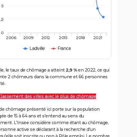
5
,5
0
2006
2009
2012
2015
2018
2021
Ladiville
France
lle, le taux de chômage a atteint
2,9 %
en 2022, ce qui
nte 2 chômeurs dans la commune et 66 personnes
té.
Classement des villes avec le plus de chômage
de chômage présenté ici porte sur la population
gée de 15 à 64 ans et s'entend au sens du
ment. L'Insee considère comme étant au chômage,
rsonne active se déclarant à la recherche d'un
qu'elle soit inscrite ou non à Pôle emploi. Le nombre