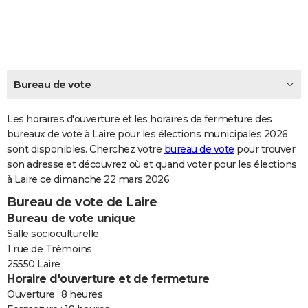
City break
Voyage de noces
Climat
Destinations
Voyage nature
Forum
+
PHOTO
GUIDES D'ACHAT
BONS PLANS
Bureau de vote
CARTE DE VOEUX
Les horaires d'ouverture et les horaires de fermeture des
Carte Bonne année
Carte Pâques
Carte de Noël
Carte Saint-Valentin
Carte d'anniversaire
DICTIONNAIRE
bureaux de vote à Laire pour les élections municipales 2026
sont disponibles. Cherchez votre
bureau de vote
pour trouver
Biographies
Expressions
Dictionnaire
Citations
Proverbes
PROGRAMME TV
son adresse et découvrez où et quand voter pour les élections
à Laire ce dimanche 22 mars 2026.
COPAINS D'AVANT
Bureau de vote de Laire
Se connecter
Collèges
Universités
Service militaire
S'inscrire
Lycées
Primaires
Entreprises
Avis de recherche
AVIS DE DÉCÈS
Bureau de vote unique
Salle socioculturelle
FORUM
1 rue de Trémoins
25550 Laire
Lifestyle
Sport
Television
Cinema
Bricolage
Culture
Auto
Voyage
Horaire d'ouverture et de fermeture
Ouverture : 8 heures