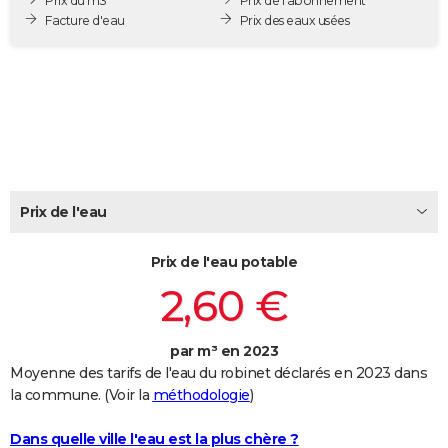
Prix du m3
Prix de l'abonnement
City break
Voyage de noces
Climat
Destinations
Voyage nature
Forum
+
Facture d'eau
Prix des eaux usées
PHOTO
GUIDES D'ACHAT
BONS PLANS
CARTE DE VOEUX
Carte Bonne année
Carte Pâques
Carte de Noël
Carte Saint-Valentin
Carte d'anniversaire
DICTIONNAIRE
Prix de l'eau
Biographies
Expressions
Dictionnaire
Citations
Proverbes
PROGRAMME TV
Prix de l'eau potable
COPAINS D'AVANT
2,60 €
Se connecter
Collèges
Universités
Service militaire
S'inscrire
Lycées
Primaires
Entreprises
Avis de recherche
AVIS DE DÉCÈS
FORUM
par m³ en 2023
Moyenne des tarifs de l'eau du robinet déclarés en 2023 dans
Lifestyle
Sport
Television
Cinema
Bricolage
Culture
Auto
Voyage
la commune. (Voir la
méthodologie
)
Dans quelle ville l'eau est la plus chère ?