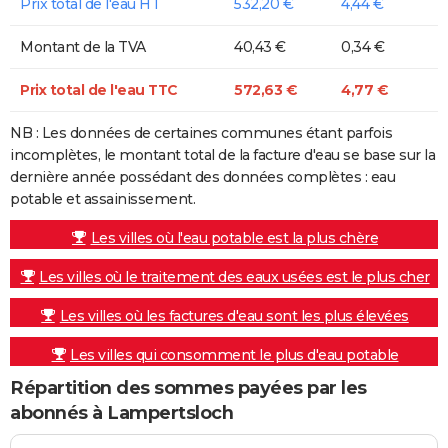
Prix total de l'eau HT
532,20 €
4,44 €
Montant de la TVA
40,43 €
0,34 €
Prix total de l'eau TTC
572,63 €
4,77 €
NB : Les données de certaines communes étant parfois
incomplètes, le montant total de la facture d'eau se base sur la
dernière année possédant des données complètes : eau
potable et assainissement.
Les villes où l'eau potable est la plus chère
Les villes où le traitement des eaux usées est le plus cher
Les villes où les factures d'eau sont les plus élevées
Les villes qui consomment le plus d'eau potable
Répartition des sommes payées par les
abonnés à Lampertsloch