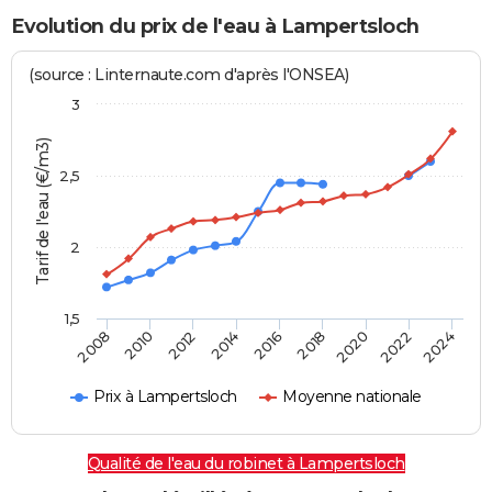
Evolution du prix de l'eau à Lampertsloch
(source : Linternaute.com d'après l'ONSEA)
3
Tarif de l'eau (€/m3)
2,5
2
1,5
2016
2014
2024
2012
2022
2010
2020
2008
2018
Prix à Lampertsloch
Moyenne nationale
Qualité de l'eau du robinet à Lampertsloch