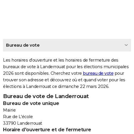
City break
Voyage de noces
Climat
Destinations
Voyage nature
Forum
+
PHOTO
GUIDES D'ACHAT
BONS PLANS
CARTE DE VOEUX
Bureau de vote
Carte Bonne année
Carte Pâques
Carte de Noël
Carte Saint-Valentin
Carte d'anniversaire
DICTIONNAIRE
Les horaires d'ouverture et les horaires de fermeture des
Biographies
Expressions
bureaux de vote à Landerrouat pour les élections municipales
Dictionnaire
Citations
Proverbes
PROGRAMME TV
2026 sont disponibles. Cherchez votre
bureau de vote
pour
trouver son adresse et découvrez où et quand voter pour les
COPAINS D'AVANT
élections à Landerrouat ce dimanche 22 mars 2026.
Se connecter
Collèges
Universités
Service militaire
S'inscrire
Lycées
Primaires
Entreprises
Avis de recherche
AVIS DE DÉCÈS
Bureau de vote de Landerrouat
Bureau de vote unique
FORUM
Mairie
Lifestyle
Sport
Television
Cinema
Bricolage
Culture
Auto
Voyage
Rue de L'école
33790 Landerrouat
Horaire d'ouverture et de fermeture