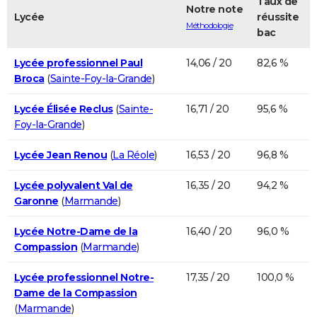
Taux de
Notre note
Lycée
réussite
Méthodologie
bac
Lycée professionnel Paul
14,06 / 20
82,6 %
Broca
(
Sainte-Foy-la-Grande
)
Lycée Élisée Reclus
(
Sainte-
16,71 / 20
95,6 %
Foy-la-Grande
)
Lycée Jean Renou
(
La Réole
)
16,53 / 20
96,8 %
Lycée polyvalent Val de
16,35 / 20
94,2 %
Garonne
(
Marmande
)
Lycée Notre-Dame de la
16,40 / 20
96,0 %
Compassion
(
Marmande
)
Lycée professionnel Notre-
17,35 / 20
100,0 %
Dame de la Compassion
(
Marmande
)