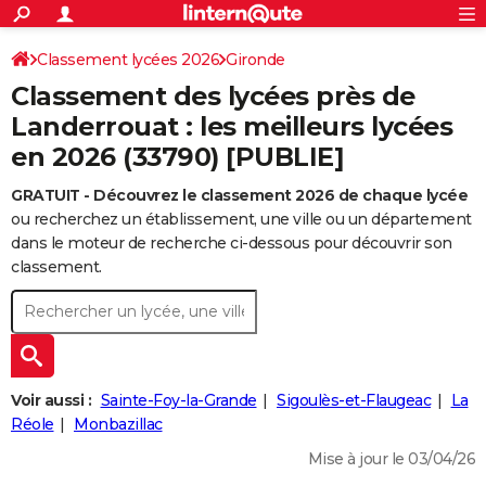
ACTUALITÉS
Connexion
S'inscrire
Classement lycées 2026
Gironde
Rechercher
Société
Education
Villes
Politique
Faits Divers
Monde
+
SPORT
Classement des lycées près de
Football
Cyclisme
Forum
Coupe du monde 2026
Tennis
Rugby
CULTURE
Landerrouat : les meilleurs lycées
en 2026 (33790) [PUBLIE]
TNT
Cinéma
Musique
Programme TV
Streaming
Sorties cinéma
+
FINANCE
GRATUIT - Découvrez le classement 2026 de chaque lycée
Impôts
Immobilier
Banque
Crédit
Retraite
Epargne
Risques naturels par ville
Assurance
AUTO
ou recherchez un établissement, une ville ou un département
Réserver un essai
Berlines
Forum auto
Essais
Citadines
SUV
+
dans le moteur de recherche ci-dessous pour découvrir son
HIGH-TECH
classement.
Meilleur smartphone
Ordinateurs
Guide high-tech
Mobiles
Internet
Jeux vidéo
+
BRICOLAGE
Aménagement intérieur
Cuisine
Jardinage
+
Forum
Extérieur
Salle de bains
Rangement
WEEK-END
Escapades
Expositions
Week-end nature
Guides de France
Patrimoine
Musées
+
LIFESTYLE
Voir aussi :
Sainte-Foy-la-Grande
Sigoulès-et-Flaugeac
La
Bien-être
Mode
+
Art de vivre
Loisirs
Modes de vie
Réole
Monbazillac
SANTE
Mise à jour le 03/04/26
Guide de la santé
Médicaments
+
Alimentation
Maladies
Sommeil
VOYAGE