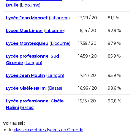
Brulle
(
Libourne
)
Lycée Jean Monnet
(
Libourne
)
13,29 / 20
81,1 %
Lycée Max Linder
(
Libourne
)
16,14 / 20
92,9 %
Lycée Montesquieu
(
Libourne
)
17,59 / 20
97,9 %
Lycée professionnel Sud
14,59 / 20
85,9 %
Gironde
(
Langon
)
Lycée Jean Moulin
(
Langon
)
17,14 / 20
95,9 %
Lycée Gisèle Halimi
(
Bazas
)
16,96 / 20
98,6 %
Lycée professionnel Gisèle
15,13 / 20
90,8 %
Halimi
(
Bazas
)
Voir aussi :
le
classement des lycées en Gironde