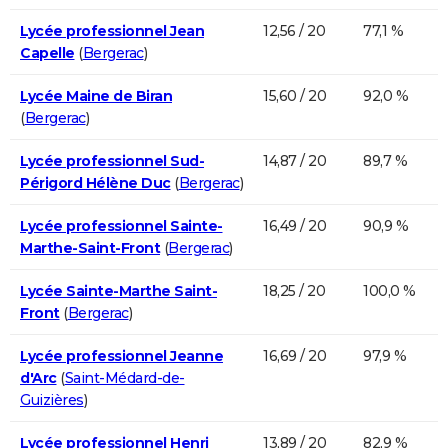
Lycée professionnel Jean
12,56 / 20
77,1 %
Capelle
(
Bergerac
)
Lycée Maine de Biran
15,60 / 20
92,0 %
(
Bergerac
)
Lycée professionnel Sud-
14,87 / 20
89,7 %
Périgord Hélène Duc
(
Bergerac
)
Lycée professionnel Sainte-
16,49 / 20
90,9 %
Marthe-Saint-Front
(
Bergerac
)
Lycée Sainte-Marthe Saint-
18,25 / 20
100,0 %
Front
(
Bergerac
)
Lycée professionnel Jeanne
16,69 / 20
97,9 %
d'Arc
(
Saint-Médard-de-
Guizières
)
Lycée professionnel Henri
13,89 / 20
82,9 %