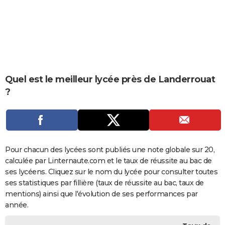
City break
Voyage de noces
Climat
Destinations
Voyage nature
Forum
+
PHOTO
GUIDES D'ACHAT
BONS PLANS
CARTE DE VOEUX
Quel est le meilleur lycée près de Landerrouat
?
Carte Bonne année
Carte Pâques
Carte de Noël
Carte Saint-Valentin
Carte d'anniversaire
DICTIONNAIRE
Biographies
Expressions
Dictionnaire
Citations
Proverbes
PROGRAMME TV
COPAINS D'AVANT
Pour chacun des lycées sont publiés une note globale sur 20,
Se connecter
Collèges
Universités
Service militaire
S'inscrire
Lycées
Primaires
Entreprises
Avis de recherche
AVIS DE DÉCÈS
calculée par Linternaute.com et le taux de réussite au bac de
ses lycéens. Cliquez sur le nom du lycée pour consulter toutes
FORUM
ses statistiques par fillière (taux de réussite au bac, taux de
Lifestyle
Sport
Television
Cinema
Bricolage
Culture
Auto
Voyage
mentions) ainsi que l'évolution de ses performances par
année.