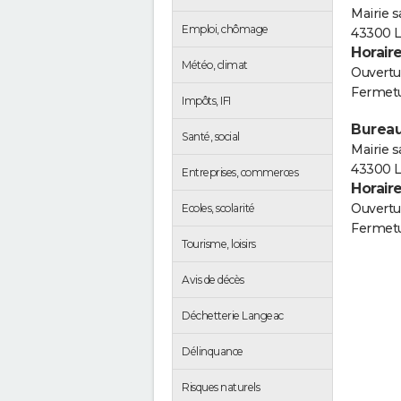
Mairie s
Emploi, chômage
43300 
Horair
Météo, climat
Ouvertur
Fermetu
Impôts, IFI
Bureau
Santé, social
Mairie s
43300 
Entreprises, commerces
Horair
Ouvertur
Ecoles, scolarité
Fermetu
Tourisme, loisirs
Avis de décès
Déchetterie Langeac
Délinquance
Risques naturels