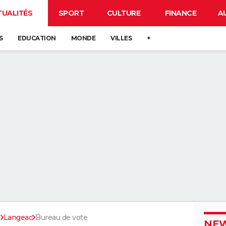
TUALITÉS
SPORT
CULTURE
FINANCE
A
S
EDUCATION
MONDE
VILLES
+
e
Langeac
Bureau de vote
NEW