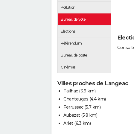
Pollution
Bureau de vote
Elections
Elect
Référendum
Consulte
Bureau de poste
Cinémas
Villes proches de Langeac
Tailhac
(3.9 km)
Chanteuges
(4.4 km)
Ferrussac
(5.7 km)
Aubazat
(5.8 km)
Arlet
(6.3 km)