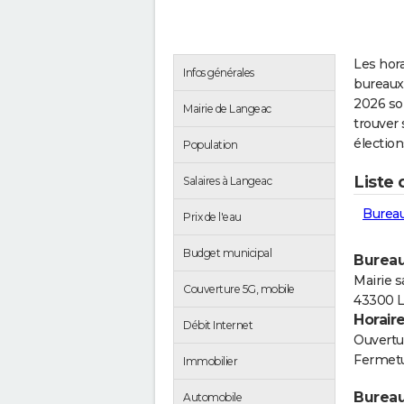
Les hora
Infos générales
bureaux
2026 so
Mairie de Langeac
trouver 
électio
Population
Liste
Salaires à Langeac
Bureau
Prix de l'eau
Budget municipal
Bureau
Mairie s
Couverture 5G, mobile
43300 
Horair
Débit Internet
Ouvertur
Fermetu
Immobilier
Bureau
Automobile