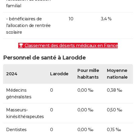
familial
- bénéficiaires de
10
3,4 %
l'allocation de rentrée
scolaire
Classement des déserts médicaux en France
Personnel de santé à Larodde
Pour mille
Moyenne
2024
Larodde
habitants
nationale
Médecins
0
0,00 ‰
0,38 ‰
généralistes
Masseurs-
0
0,00 ‰
0,50 ‰
kinésithérapeutes
Dentistes
0
0,00 ‰
0,15 ‰