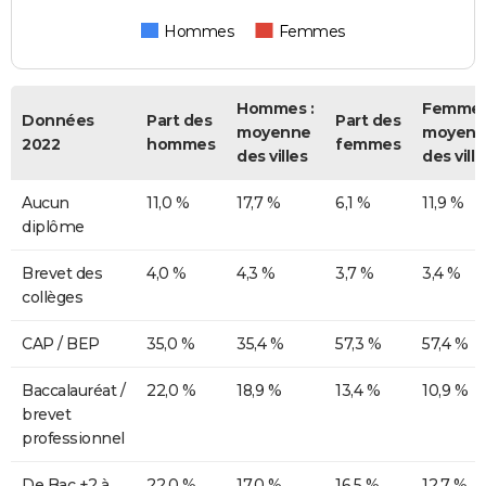
Hommes
Femmes
Hommes :
Femmes
Données
Part des
Part des
moyenne
moyenn
2022
hommes
femmes
des villes
des ville
Aucun
11,0 %
17,7 %
6,1 %
11,9 %
diplôme
Brevet des
4,0 %
4,3 %
3,7 %
3,4 %
collèges
CAP / BEP
35,0 %
35,4 %
57,3 %
57,4 %
Baccalauréat /
22,0 %
18,9 %
13,4 %
10,9 %
brevet
professionnel
De Bac +2 à
22,0 %
17,0 %
16,5 %
12,7 %