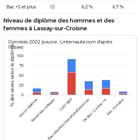
Bac +5 et plus
12
6,2 %
6,7 %
Niveau de diplôme des hommes et des
femmes à Lassay-sur-Croisne
Données 2022 (source : Linternaute.com d'après
% des sexes selon le diplôme
l'Insee)
100
75
50
25
0
Aucun diplôme
Baccalauréat / brevet professionnel
CAP / BEP
Bac +5 et plus
Brevet des collèges
De Bac +2 à Bac +4