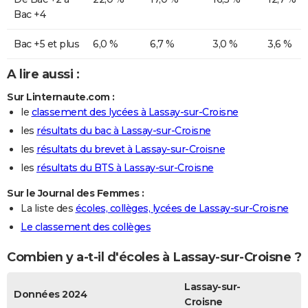
Bac +4
Bac +5 et plus
6,0 %
6,7 %
3,0 %
3,6 %
A lire aussi :
Sur Linternaute.com :
le
classement des lycées à Lassay-sur-Croisne
les
résultats du bac à Lassay-sur-Croisne
les
résultats du brevet à Lassay-sur-Croisne
les
résultats du BTS à Lassay-sur-Croisne
Sur le Journal des Femmes :
La liste des
écoles, collèges, lycées de Lassay-sur-Croisne
Le classement des collèges
Combien y a-t-il d'écoles à Lassay-sur-Croisne ?
Lassay-sur-
Données 2024
Croisne