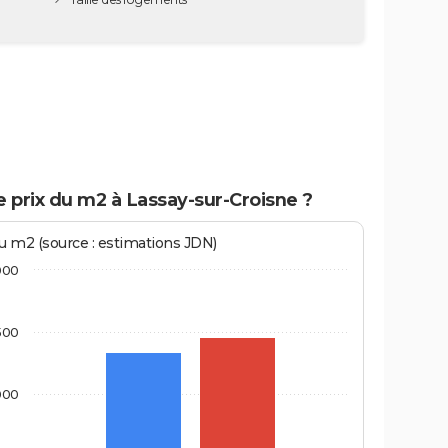
e prix du m2 à Lassay-sur-Croisne ?
au m2 (source : estimations JDN)
000
500
000