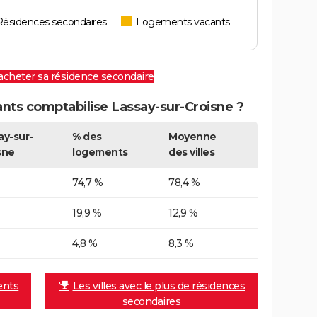
Résidences secondaires
Logements vacants
 acheter sa résidence secondaire
ts comptabilise Lassay-sur-Croisne ?
ay-sur-
% des
Moyenne
sne
logements
des villes
74,7 %
78,4 %
19,9 %
12,9 %
4,8 %
8,3 %
ents
Les villes avec le plus de résidences
secondaires