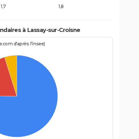
1,7
1,8
daires à Lassay-sur-Croisne
.com d'après l'Insee)