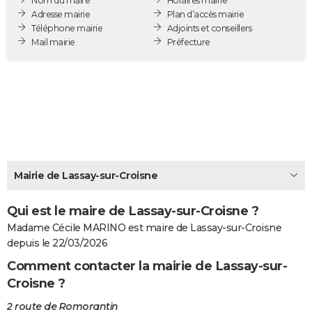
Nom du maire
Horaires mairie
City break
Voyage de noces
Climat
Destinations
Voyage nature
Forum
+
Adresse mairie
Plan d’accès mairie
PHOTO
Téléphone mairie
Adjoints et conseillers
Mail mairie
Préfecture
GUIDES D'ACHAT
BONS PLANS
CARTE DE VOEUX
Carte Bonne année
Carte Pâques
Carte de Noël
Carte Saint-Valentin
Carte d'anniversaire
DICTIONNAIRE
Biographies
Expressions
Dictionnaire
Citations
Proverbes
PROGRAMME TV
Mairie de Lassay-sur-Croisne
COPAINS D'AVANT
Qui est le maire de Lassay-sur-Croisne ?
Se connecter
Collèges
Universités
Service militaire
S'inscrire
Lycées
Primaires
Entreprises
Avis de recherche
AVIS DE DÉCÈS
Madame Cécile MARINO est maire de Lassay-sur-Croisne
FORUM
depuis le 22/03/2026
Comment contacter la mairie de Lassay-sur-
Lifestyle
Sport
Television
Cinema
Bricolage
Culture
Auto
Voyage
Croisne ?
2 route de Romorantin