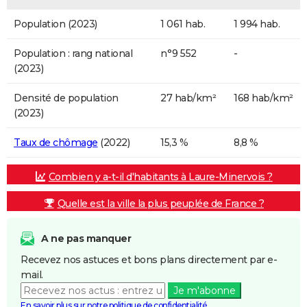
Population (2023)
1 061 hab.
1 994 hab.
Population : rang national
n°9 552
-
(2023)
Densité de population
27 hab/km²
168 hab/km²
(2023)
Taux de chômage
(2022)
15,3 %
8,8 %
Combien y a-t-il d'habitants à Laure-Minervois ?
Quelle est la ville la plus peuplée de France ?
A ne pas manquer
Recevez nos astuces et bons plans directement par e-
mail.
Je m'abonne
En savoir plus sur notre politique de confidentialité