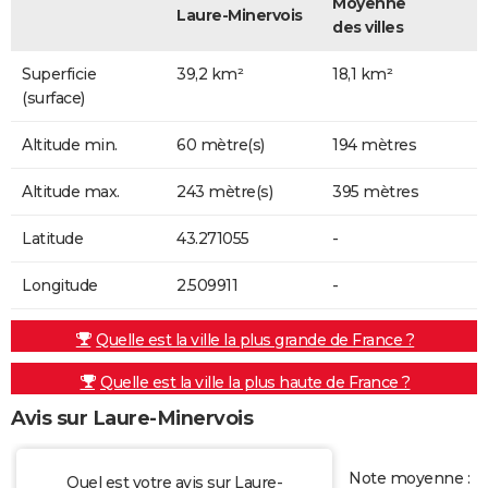
Moyenne
Laure-Minervois
des villes
Superficie
39,2 km²
18,1 km²
(surface)
Altitude min.
60 mètre(s)
194 mètres
Altitude max.
243 mètre(s)
395 mètres
Latitude
43.271055
-
Longitude
2.509911
-
Quelle est la ville la plus grande de France ?
Quelle est la ville la plus haute de France ?
Avis sur Laure-Minervois
Note moyenne :
Quel est votre avis sur Laure-