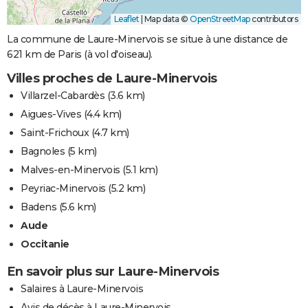
Leaflet
|
Map data ©
OpenStreetMap
contributors
La commune de Laure-Minervois se situe à une distance de
621 km de Paris (à vol d'oiseau).
Villes proches de Laure-Minervois
Villarzel-Cabardès
(3.6 km)
Aigues-Vives
(4.4 km)
Saint-Frichoux
(4.7 km)
Bagnoles
(5 km)
Malves-en-Minervois
(5.1 km)
Peyriac-Minervois
(5.2 km)
Badens
(5.6 km)
Aude
Occitanie
En savoir plus sur Laure-Minervois
Salaires à Laure-Minervois
Avis de décès à Laure-Minervois