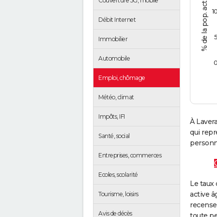
Couverture 5G, mobile
1
Débit Internet
Immobilier
Automobile
Emploi, chômage
Météo, climat
Impôts, IFI
À Lavera
qui rep
Santé, social
personne
Entreprises, commerces
Ecoles, scolarité
Le taux 
active â
Tourisme, loisirs
recense
Avis de décès
toute pe