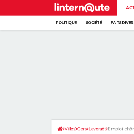
AC
POLITIQUE
SOCIÉTÉ
FAITS DIVER
Villes
Gers
Laveraët
Emploi, ch