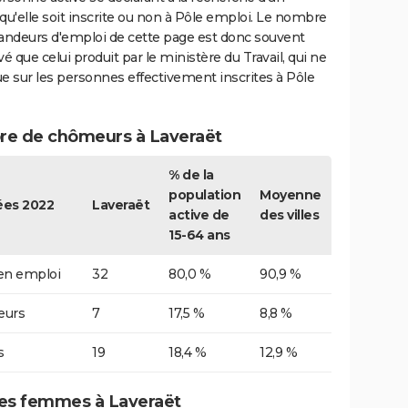
qu'elle soit inscrite ou non à Pôle emploi. Le nombre
ndeurs d'emploi de cette page est donc souvent
vé que celui produit par le ministère du Travail, qui ne
e sur les personnes effectivement inscrites à Pôle
e de chômeurs à Laveraët
% de la
population
Moyenne
es 2022
Laveraët
active de
des villes
15-64 ans
 en emploi
32
80,0 %
90,9 %
urs
7
17,5 %
8,8 %
s
19
18,4 %
12,9 %
s femmes à Laveraët