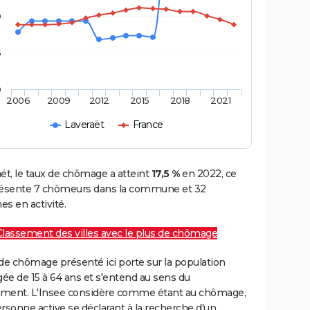
0
5
0
2006
2009
2012
2015
2018
2021
Laveraët
France
ët, le taux de chômage a atteint
17,5 %
en 2022, ce
résente 7 chômeurs dans la commune et 32
s en activité.
Classement des villes avec le plus de chômage
de chômage présenté ici porte sur la population
gée de 15 à 64 ans et s'entend au sens du
ment. L'Insee considère comme étant au chômage,
rsonne active se déclarant à la recherche d'un