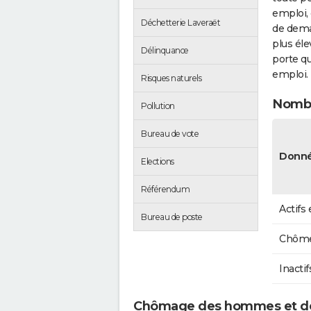
emploi, 
Déchetterie Laveraët
de dema
plus éle
Délinquance
porte qu
emploi.
Risques naturels
Nombr
Pollution
Bureau de vote
Donné
Elections
Référendum
Actifs
Bureau de poste
Chôme
Inactif
Chômage des hommes et de