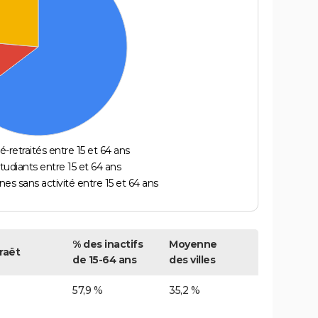
é-retraités entre 15 et 64 ans
étudiants entre 15 et 64 ans
es sans activité entre 15 et 64 ans
% des inactifs
Moyenne
raët
de 15-64 ans
des villes
57,9 %
35,2 %