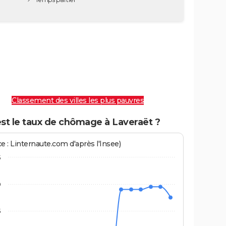
Classement des villes les plus pauvres
st le taux de chômage à Laveraët ?
e : Linternaute.com d'après l'Insee)
5
0
5