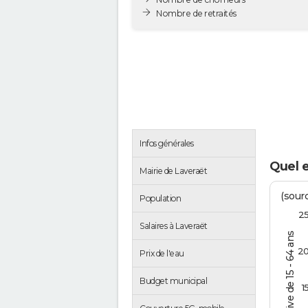
Nombre de retraités
Infos générales
Quel e
Mairie de Laveraët
(sourc
Population
2
Salaires à Laveraët
% de la pop. active de 15 - 64 ans
2
Prix de l'eau
Budget municipal
1