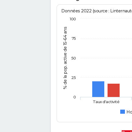
Données 2022 (source : Linternaute
100
% de la pop. active de 15-64 ans
75
50
25
0
Taux d'activité
H