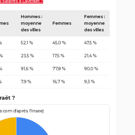
 salaires à Laveraët ?
Hommes :
Femmes :
mes
moyenne
Femmes
moyenne
des villes
des villes
%
52,1 %
45,0 %
47,5 %
 %
23,5 %
17,5 %
21,4 %
%
91,6 %
77,8 %
90,0 %
%
7,9 %
16,7 %
9,3 %
raët ?
.com d'après l'Insee)