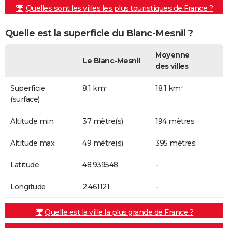
Quelles sont les villes les plus touristiques de France ?
Quelle est la superficie du Blanc-Mesnil ?
Moyenne
Le Blanc-Mesnil
des villes
Superficie
8,1 km²
18,1 km²
(surface)
Altitude min.
37 mètre(s)
194 mètres
Altitude max.
49 mètre(s)
395 mètres
Latitude
48.939548
-
Longitude
2.461121
-
Quelle est la ville la plus grande de France ?