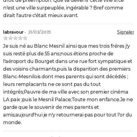
droit de préemption. Que va devenir cette ville si ce
n'est une ville surpeuplée, ingérable ? Bref comme
dirait l'autre c'était mieux avant.
labravour
- 31/03/2015
Signaler
Je suis né au Blanc Mesnil ainsi que mes trois fréres j'y
suis resté plus de 55 ans;nous étions proche de
l'aéroport du Bourget dans une rue fort sympatique et
des voisins charmants,puis la disparition des premiers
Blanc-Mesnilois dont mes parents qui sont décédés ;
leurs remplacants ne ce sont pas du tout
intégrés;Pauvre de ma ville avec son premier cinéma
LA paix ;puis le Mesnil Palace;Toute mon enfance.Je ne
garde que le souvenir de mes parents et
amis;aujourd'hui je n'y retournerai pas pour tout l'or du
monde.