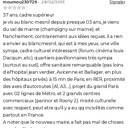
moumou230729
- 28/02/2015
Signaler
37 ans, cadre supérieur
je vis au blanc mesnil depuis presque 03 ans, je viens
du val de marne (champigny sur marne), et
franchement, contrairement aux idées reçues, il a rien
a envier au blancmesnil, qui est à mes yeux, une ville
sympa, cadre culturel intéressant (forum, cinéma louis
Dacquin...etc), quartiers pavillonnaires très sympa
(surtout au sud), offre sanitaire remarquable (pas loins
d el'hopital jean verdier, Avicenne et Ballager, en plus
des hôpitaux privés). à 15 mn de Paris, en RER, proximité
des axes d'autoroutes (A1, A3, ..), projet du grand Paris
avec 02 lignes de Métro, et 2 grands centres
commerciaux (parinor et Rosny 2). mixité culturelle
avec respect, peut etre qu'il y a eu qq incivilités comme
partout en France.
A noter que le nouveau maire, a fait pas mal de choses