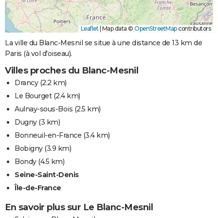
Leaflet
|
Map data ©
OpenStreetMap
contributors
La ville du Blanc-Mesnil se situe à une distance de 13 km de
Paris (à vol d'oiseau).
Villes proches du Blanc-Mesnil
Drancy
(2.2 km)
Le Bourget
(2.4 km)
Aulnay-sous-Bois
(2.5 km)
Dugny
(3 km)
Bonneuil-en-France
(3.4 km)
Bobigny
(3.9 km)
Bondy
(4.5 km)
Seine-Saint-Denis
Île-de-France
En savoir plus sur Le Blanc-Mesnil