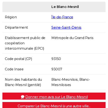
Le Blanc-Mesnil
Région
Île-de-France
Département
Seine-Saint-Denis
Etablissement public de
Métropole du Grand Paris
coopération
intercommunale (EPCI)
Code postal (CP)
93150
Code Insee
93007
Nom des habitants du
Blanc-Mesnilois, Blanc-
Blanc-Mesnil (gentilé)
Mesniloises
Donner mon avis sur Le Blanc-Mesnil
Comparer Le Blanc-Mesnil à une autre ville...