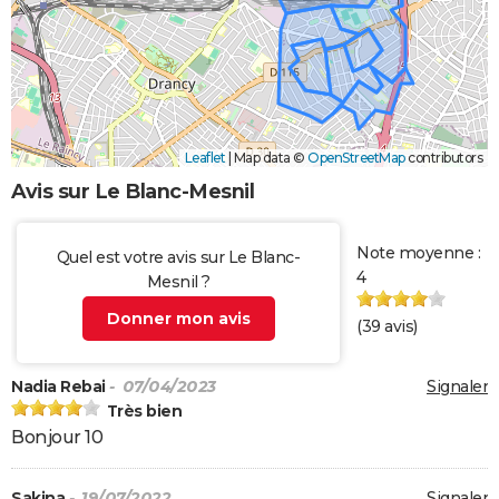
Leaflet
|
Map data ©
OpenStreetMap
contributors
Avis sur Le Blanc-Mesnil
Note moyenne :
Quel est votre avis sur Le Blanc-
4
Mesnil ?
Donner mon avis
(
39
avis)
Nadia Rebai
- 07/04/2023
Signaler
Très bien
Bonjour 10
Sakina
- 19/07/2022
Signaler