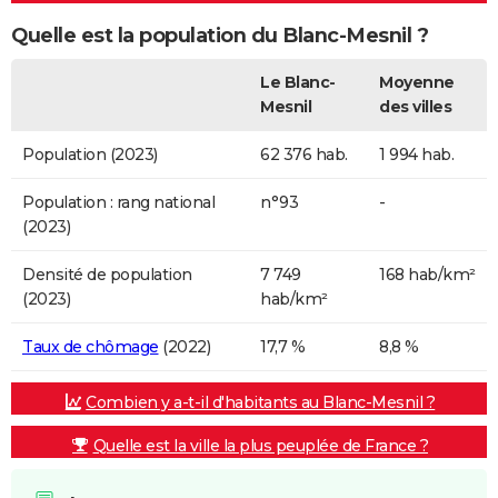
Quelle est la population du Blanc-Mesnil ?
Le Blanc-
Moyenne
Mesnil
des villes
Population (2023)
62 376 hab.
1 994 hab.
Population : rang national
n°93
-
(2023)
Densité de population
7 749
168 hab/km²
(2023)
hab/km²
Taux de chômage
(2022)
17,7 %
8,8 %
Combien y a-t-il d'habitants au Blanc-Mesnil ?
Quelle est la ville la plus peuplée de France ?