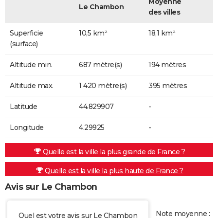
Moyenne
Le Chambon
des villes
Superficie
10,5 km²
18,1 km²
(surface)
Altitude min.
687 mètre(s)
194 mètres
Altitude max.
1 420 mètre(s)
395 mètres
Latitude
44.829907
-
Longitude
4.29925
-
Quelle est la ville la plus grande de France ?
Quelle est la ville la plus haute de France ?
Avis sur Le Chambon
Note moyenne :
Quel est votre avis sur Le Chambon