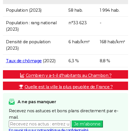
Population (2023)
58 hab.
1 994 hab.
Population : rang national
n°33 623
-
(2023)
Densité de population
6 hab/km²
168 hab/km²
(2023)
Taux de chômage
(2022)
6,3 %
8,8 %
Combien y a-t-il d'habitants au Chambon ?
Quelle est la ville la plus peuplée de France ?
A ne pas manquer
Recevez nos astuces et bons plans directement par e-
mail.
Je m'abonne
En savoir plus sur notre politique de confidentialité