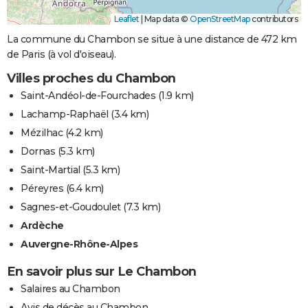
Leaflet
|
Map data ©
OpenStreetMap
contributors
La commune du Chambon se situe à une distance de 472 km
de Paris (à vol d'oiseau).
Villes proches du Chambon
Saint-Andéol-de-Fourchades
(1.9 km)
Lachamp-Raphaël
(3.4 km)
Mézilhac
(4.2 km)
Dornas
(5.3 km)
Saint-Martial
(5.3 km)
Péreyres
(6.4 km)
Sagnes-et-Goudoulet
(7.3 km)
Ardèche
Auvergne-Rhône-Alpes
En savoir plus sur Le Chambon
Salaires au Chambon
Avis de décès au Chambon