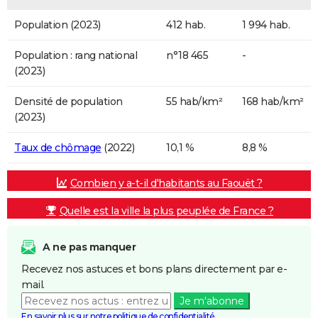
Population (2023)
412 hab.
1 994 hab.
Population : rang national
n°18 465
-
(2023)
Densité de population
55 hab/km²
168 hab/km²
(2023)
Taux de chômage
(2022)
10,1 %
8,8 %
Combien y a-t-il d'habitants au Faouët ?
Quelle est la ville la plus peuplée de France ?
A ne pas manquer
Recevez nos astuces et bons plans directement par e-
mail.
Je m'abonne
En savoir plus sur notre politique de confidentialité