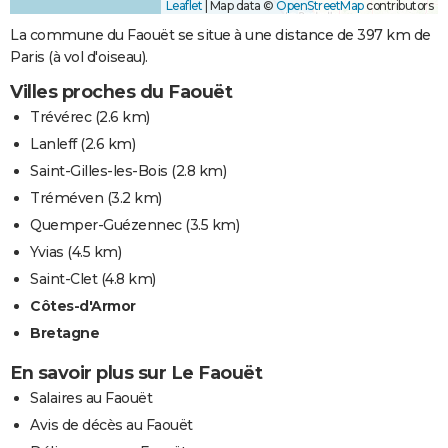
Leaflet
|
Map data ©
OpenStreetMap
contributors
La commune du Faouët se situe à une distance de 397 km de
Paris (à vol d'oiseau).
Villes proches du Faouët
Trévérec
(2.6 km)
Lanleff
(2.6 km)
Saint-Gilles-les-Bois
(2.8 km)
Tréméven
(3.2 km)
Quemper-Guézennec
(3.5 km)
Yvias
(4.5 km)
Saint-Clet
(4.8 km)
Côtes-d'Armor
Bretagne
En savoir plus sur Le Faouët
Salaires au Faouët
Avis de décès au Faouët