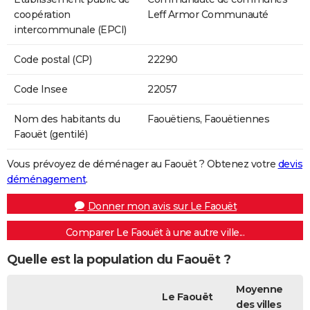
coopération
Leff Armor Communauté
intercommunale (EPCI)
Code postal (CP)
22290
Code Insee
22057
Nom des habitants du
Faouëtiens, Faouëtiennes
Faouët (gentilé)
Vous prévoyez de déménager au Faouët ? Obtenez votre
devis
déménagement
.
Donner mon avis sur Le Faouët
Comparer Le Faouët à une autre ville...
Quelle est la population du Faouët ?
Moyenne
Le Faouët
des villes