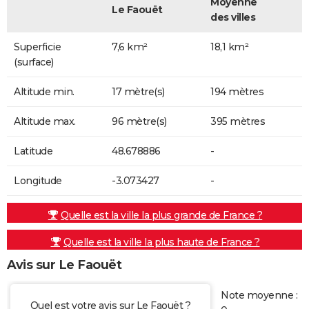
Moyenne
Le Faouët
des villes
Superficie
7,6 km²
18,1 km²
(surface)
Altitude min.
17 mètre(s)
194 mètres
Altitude max.
96 mètre(s)
395 mètres
Latitude
48.678886
-
Longitude
-3.073427
-
Quelle est la ville la plus grande de France ?
Quelle est la ville la plus haute de France ?
Avis sur Le Faouët
Note moyenne :
Quel est votre avis sur Le Faouët ?