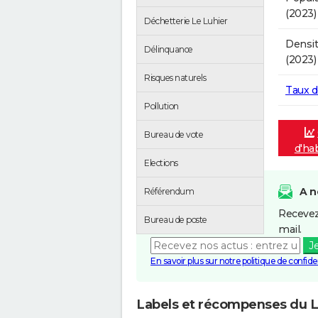
(2023)
Déchetterie Le Luhier
Densit
Délinquance
(2023)
Risques naturels
Taux 
Pollution
Bureau de vote
d'ha
Elections
A n
Référendum
Recevez
Bureau de poste
mail.
J
En savoir plus sur notre politique de confiden
Labels et récompenses du L