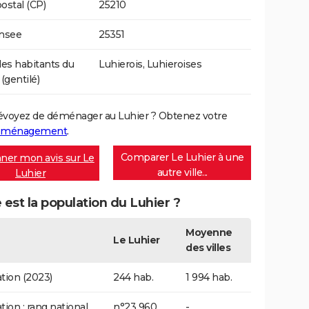
ostal (CP)
25210
Insee
25351
s habitants du
Luhierois, Luhieroises
(gentilé)
évoyez de déménager au Luhier ? Obtenez votre
déménagement
.
Comparer Le Luhier à une
ner mon avis sur Le
autre ville...
Luhier
 est la population du Luhier ?
Moyenne
Le Luhier
des villes
tion (2023)
244 hab.
1 994 hab.
tion : rang national
n°23 960
-