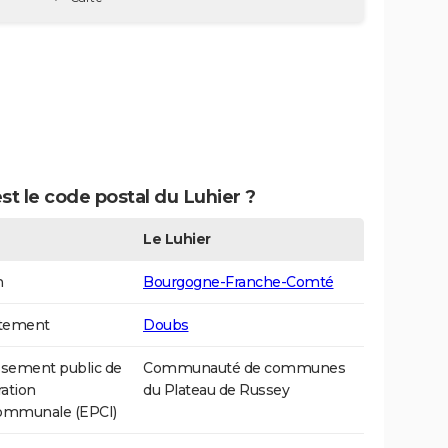
st le code postal du Luhier ?
Le Luhier
n
Bourgogne-Franche-Comté
tement
Doubs
ssement public de
Communauté de communes
ation
du Plateau de Russey
communale (EPCI)