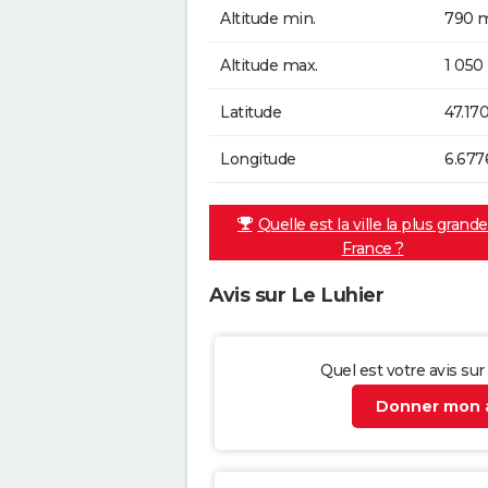
Altitude min.
790 m
Altitude max.
1 050
Latitude
47.17
Longitude
6.677
Quelle est la ville la plus grand
France ?
Avis sur Le Luhier
Quel est votre avis sur
Donner mon a