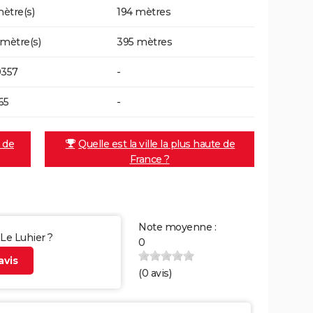
ètre(s)
194 mètres
 mètre(s)
395 mètres
0357
-
65
-
e de
Quelle est la ville la plus haute de
France ?
Note moyenne :
 Le Luhier ?
0
vis
(
0
avis)