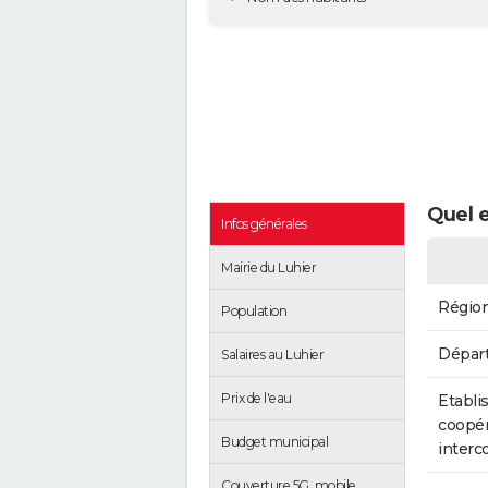
Quel e
Infos générales
Mairie du Luhier
Régio
Population
Dépar
Salaires au Luhier
Prix de l'eau
Etabli
coopér
Budget municipal
inter
Couverture 5G, mobile