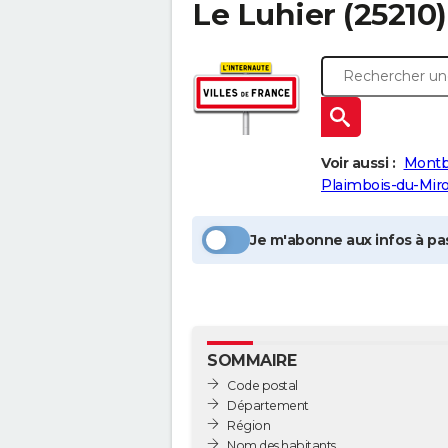
Le Luhier
(25210)
Voir aussi :
Montb
Plaimbois-du-Miro
Je m'abonne aux infos à pas
SOMMAIRE
Code postal
Département
Région
Nom des habitants