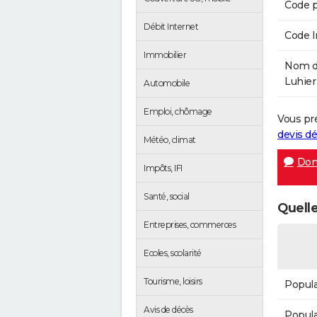
Code p
Débit Internet
Code 
Immobilier
Nom de
Luhier 
Automobile
Emploi, chômage
Vous pr
devis 
Météo, climat
Don
Impôts, IFI
Santé, social
Quelle
Entreprises, commerces
Ecoles, scolarité
Tourisme, loisirs
Popula
Avis de décès
Popula