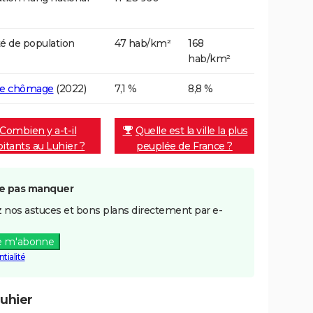
é de population
47 hab/km²
168
hab/km²
de chômage
(2022)
7,1 %
8,8 %
Combien y a-t-il
Quelle est la ville la plus
bitants au Luhier ?
peuplée de France ?
e pas manquer
 nos astuces et bons plans directement par e-
e m'abonne
tialité
uhier