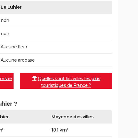
Le Luhier
non
non
Aucune fleur
Aucune arobase
n vivre
Quelles sont les villes les plus
touristiques de France ?
uhier ?
hier
Moyenne des villes
m²
18,1 km²