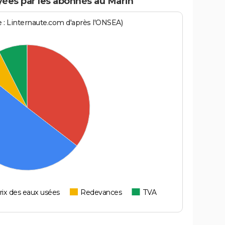
ées par les abonnés au Marin
ce : Linternaute.com d'après l'ONSEA)
rix des eaux usées
Redevances
TVA