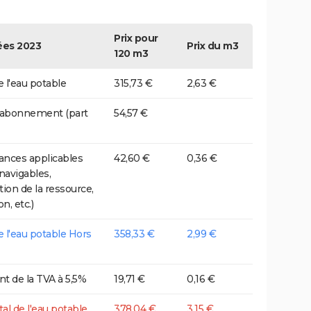
Prix pour
es 2023
Prix du m3
120 m3
e l'eau potable
315,73 €
2,63 €
 abonnement (part
54,57 €
nces applicables
42,60 €
0,36 €
 navigables,
tion de la ressource,
on, etc.)
de l'eau potable Hors
358,33 €
2,99 €
t de la TVA à 5,5%
19,71 €
0,16 €
tal de l'eau potable
378,04 €
3,15 €