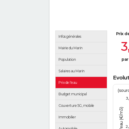
Prix d
Infos générales
3
Mairie du Marin
par
Population
Salaires au Marin
Evolut
Prix de l'eau
(sour
Budget municipal
3
Couverture 5G, mobile
Tarif de l'eau (€/m3)
Immobilier
2
Automobile