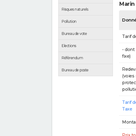
Marin
Risques naturels
Donné
Pollution
Bureau de vote
Tarif d
Elections
- dont
fixe)
Référendum
Redeva
Bureau de poste
(voies
protec
polluti
Tarif 
Taxe
Montan
Prix to