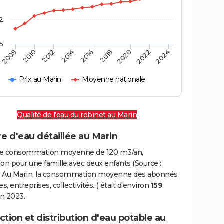
2
,5
2016
2020
2010
2024
2014
2018
2008
2022
2012
Prix au Marin
Moyenne nationale
Qualité de l'eau du robinet au Marin
e d'eau détaillée au Marin
e consommation moyenne de 120 m3/an,
on pour une famille avec deux enfants (Source :
 Au Marin, la consommation moyenne des abonnés
, entreprises, collectivités...) était d'environ
159
n 2023.
tion et distribution d'eau potable au