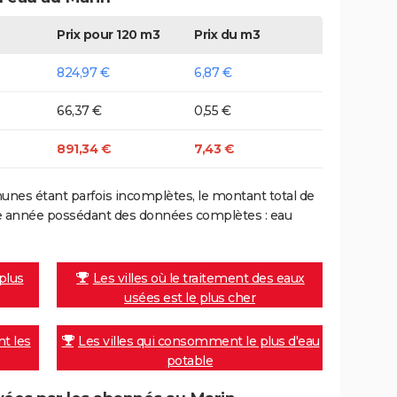
Prix pour 120 m3
Prix du m3
824,97 €
6,87 €
66,37 €
0,55 €
891,34 €
7,43 €
nes étant parfois incomplètes, le montant total de
ière année possédant des données complètes : eau
 plus
Les villes où le traitement des eaux
usées est le plus cher
nt les
Les villes qui consomment le plus d'eau
potable