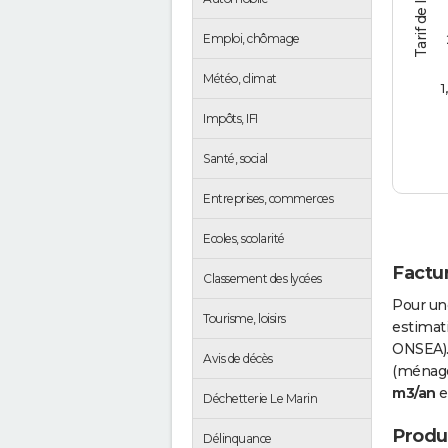
Emploi, chômage
Météo, climat
1
Impôts, IFI
Santé, social
Entreprises, commerces
Ecoles, scolarité
Factur
Classement des lycées
Pour un
Tourisme, loisirs
estimati
ONSEA).
Avis de décès
(ménages
m3/an
e
Déchetterie Le Marin
Produc
Délinquance