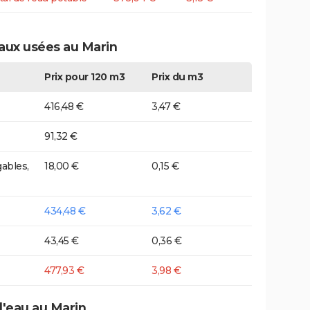
eaux usées au Marin
Prix pour 120 m3
Prix du m3
416,48 €
3,47 €
91,32 €
ables,
18,00 €
0,15 €
434,48 €
3,62 €
43,45 €
0,36 €
477,93 €
3,98 €
d'eau au Marin