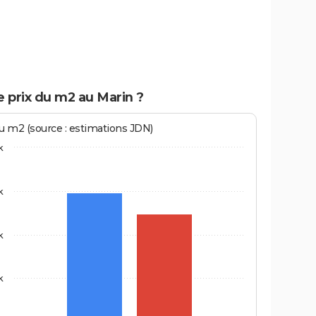
e prix du m2 au Marin ?
au m2 (source : estimations JDN)
k
k
k
k