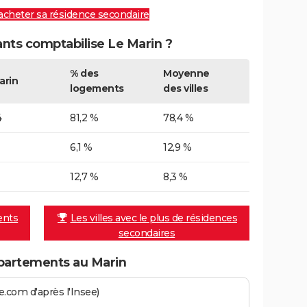
 acheter sa résidence secondaire
ts comptabilise Le Marin ?
% des
Moyenne
arin
logements
des villes
4
81,2 %
78,4 %
6,1 %
12,9 %
12,7 %
8,3 %
ents
Les villes avec le plus de résidences
secondaires
partements au Marin
.com d'après l'Insee)