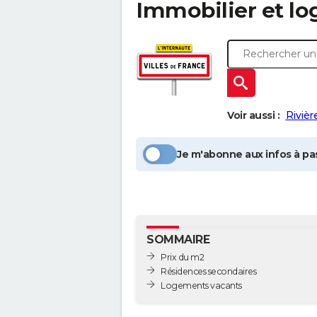
Immobilier et l
Voir aussi :
Rivièr
Je m'abonne aux infos à pas
SOMMAIRE
Prix du m2
Résidences secondaires
Logements vacants