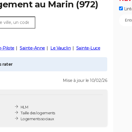
ogement au
Marin
(972)
Lint
e-Pilote
Sainte-Anne
Le Vauclin
Sainte-Luce
 rater
Mise à jour le 10/02/26
HLM
Taille des logements
Logements sociaux