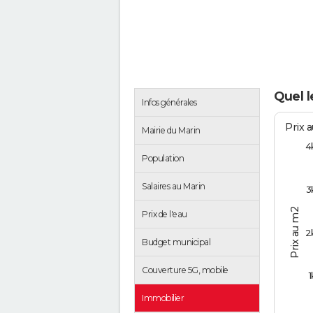
Quel l
Infos générales
Prix 
Mairie du Marin
4
Population
Salaires au Marin
3
Prix au m2
Prix de l'eau
2
Budget municipal
Couverture 5G, mobile
1
Immobilier