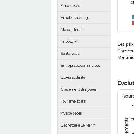
0
Automobile
Emploi, chômage
Météo, climat
Impôts, IFI
Les prix
Communa
Santé, social
Martiniq
Entreprises, commerces
Ecoles, scolarité
Evolut
Classement des lycées
(sourc
Tourisme, loisirs
5
Avis de décès
5
Déchetterie Le Marin
4