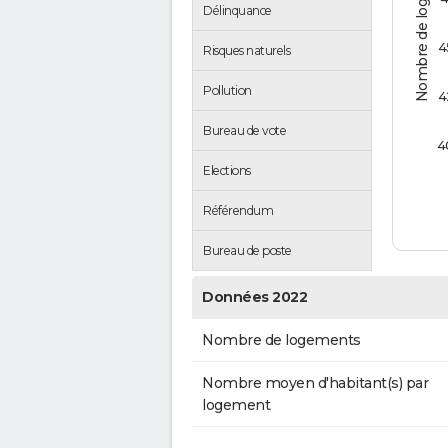
Nombre de logements
Délinquance
4
Risques naturels
Pollution
4
Bureau de vote
4
Elections
Référendum
Bureau de poste
Données 2022
Nombre de logements
Nombre moyen d'habitant(s) par
logement