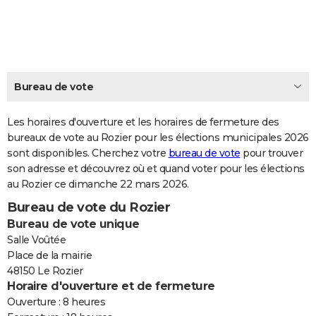
City break
Voyage de noces
Climat
Destinations
Voyage nature
Forum
+
PHOTO
GUIDES D'ACHAT
BONS PLANS
Bureau de vote
CARTE DE VOEUX
Les horaires d'ouverture et les horaires de fermeture des
Carte Bonne année
Carte Pâques
Carte de Noël
Carte Saint-Valentin
Carte d'anniversaire
DICTIONNAIRE
bureaux de vote au Rozier pour les élections municipales 2026
sont disponibles. Cherchez votre
bureau de vote
pour trouver
Biographies
Expressions
Dictionnaire
Citations
Proverbes
PROGRAMME TV
son adresse et découvrez où et quand voter pour les élections
au Rozier ce dimanche 22 mars 2026.
COPAINS D'AVANT
Bureau de vote du Rozier
Se connecter
Collèges
Universités
Service militaire
S'inscrire
Lycées
Primaires
Entreprises
Avis de recherche
AVIS DE DÉCÈS
Bureau de vote unique
Salle Voûtée
FORUM
Place de la mairie
48150 Le Rozier
Lifestyle
Sport
Television
Cinema
Bricolage
Culture
Auto
Voyage
Horaire d'ouverture et de fermeture
Ouverture : 8 heures