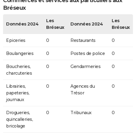
Commerces et services aux particuliers aux
Bréseux
Les
Les
Données 2024
Données 2024
Bréseux
Bréseux
Epiceries
0
Restaurants
0
Boulangeries
0
Postes de police
0
Boucheries,
0
Gendarmeries
0
charcuteries
Librairies,
0
Agences du
0
papeteries,
Trésor
journaux
Drogueries,
0
Tribunaux
0
quincalleries,
bricolage