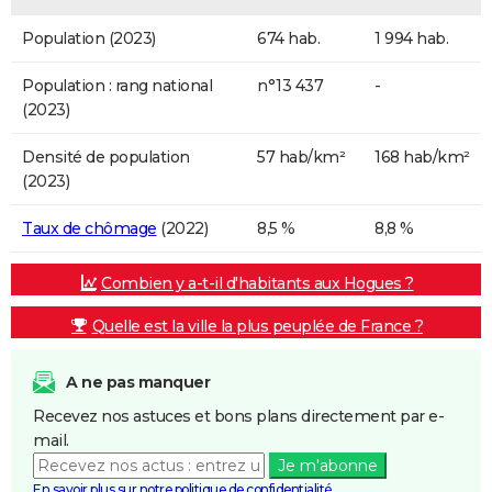
Population (2023)
674 hab.
1 994 hab.
Population : rang national
n°13 437
-
(2023)
Densité de population
57 hab/km²
168 hab/km²
(2023)
Taux de chômage
(2022)
8,5 %
8,8 %
Combien y a-t-il d'habitants aux Hogues ?
Quelle est la ville la plus peuplée de France ?
A ne pas manquer
Recevez nos astuces et bons plans directement par e-
mail.
Je m'abonne
En savoir plus sur notre politique de confidentialité