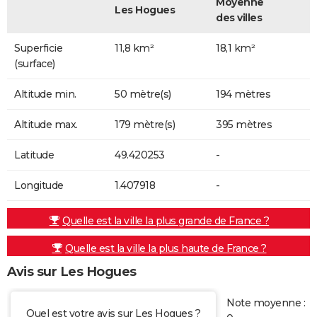
Moyenne
Les Hogues
des villes
Superficie
11,8 km²
18,1 km²
(surface)
Altitude min.
50 mètre(s)
194 mètres
Altitude max.
179 mètre(s)
395 mètres
Latitude
49.420253
-
Longitude
1.407918
-
Quelle est la ville la plus grande de France ?
Quelle est la ville la plus haute de France ?
Avis sur Les Hogues
Note moyenne :
Quel est votre avis sur Les Hogues ?