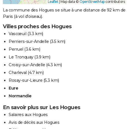
Leaflet
|
Map data ©
OpenStreetMap
contributors
La commune des Hogues se situe à une distance de 92 km de
Paris (à vol d'oiseau).
Villes proches des Hogues
Vascœuil
(3.3 km)
Perriers-sur-Andelle
(3.5 km)
Perruel
(3.6 km)
Le Tronquay
(3.9 km)
Croisy-sur-Andelle
(4.3 km)
Charleval
(4.7 km)
Rosay-sur-Lieure
(5.3 km)
Eure
Normandie
En savoir plus sur Les Hogues
Salaires aux Hogues
Avis de décès aux Hogues