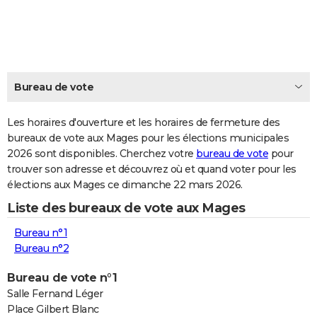
City break
Voyage de noces
Climat
Destinations
Voyage nature
Forum
+
PHOTO
GUIDES D'ACHAT
BONS PLANS
Bureau de vote
CARTE DE VOEUX
Les horaires d'ouverture et les horaires de fermeture des
Carte Bonne année
Carte Pâques
Carte de Noël
Carte Saint-Valentin
Carte d'anniversaire
DICTIONNAIRE
bureaux de vote aux Mages pour les élections municipales
2026 sont disponibles. Cherchez votre
bureau de vote
pour
Biographies
Expressions
Dictionnaire
Citations
Proverbes
PROGRAMME TV
trouver son adresse et découvrez où et quand voter pour les
élections aux Mages ce dimanche 22 mars 2026.
COPAINS D'AVANT
Liste des bureaux de vote aux Mages
Se connecter
Collèges
Universités
Service militaire
S'inscrire
Lycées
Primaires
Entreprises
Avis de recherche
AVIS DE DÉCÈS
Bureau n°1
FORUM
Bureau n°2
Lifestyle
Sport
Television
Cinema
Bricolage
Culture
Auto
Voyage
Bureau de vote n°1
Salle Fernand Léger
Place Gilbert Blanc