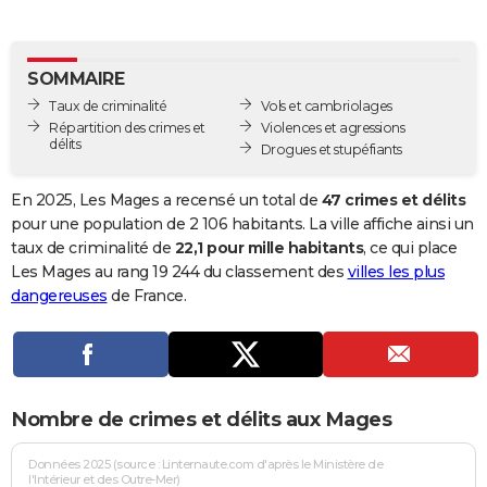
City break
Voyage de noces
Climat
Destinations
Voyage nature
Forum
+
PHOTO
GUIDES D'ACHAT
SOMMAIRE
Taux de criminalité
Vols et cambriolages
BONS PLANS
Répartition des crimes et
Violences et agressions
délits
Drogues et stupéfiants
CARTE DE VOEUX
Carte Bonne année
Carte Pâques
Carte de Noël
Carte Saint-Valentin
Carte d'anniversaire
En 2025, Les Mages a recensé un total de
47 crimes et délits
DICTIONNAIRE
pour une population de 2 106 habitants. La ville affiche ainsi un
Biographies
Expressions
Dictionnaire
Citations
Proverbes
taux de criminalité de
22,1 pour mille habitants
, ce qui place
PROGRAMME TV
Les Mages au rang 19 244 du classement des
villes les plus
COPAINS D'AVANT
dangereuses
de France.
Se connecter
Collèges
Universités
Service militaire
S'inscrire
Lycées
Primaires
Entreprises
Avis de recherche
AVIS DE DÉCÈS
FORUM
Nombre de crimes et délits aux Mages
Lifestyle
Sport
Television
Cinema
Bricolage
Culture
Auto
Voyage
Données 2025 (source : Linternaute.com d'après le Ministère de
l'Intérieur et des Outre-Mer)