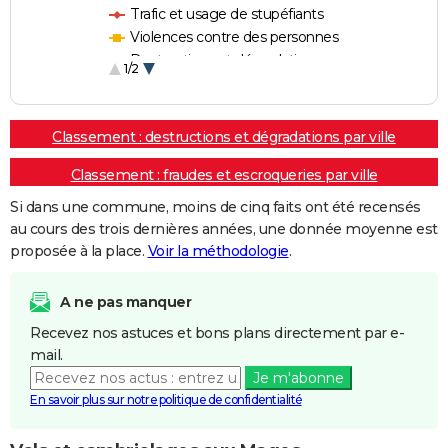
Trafic et usage de stupéfiants
Violences contre des personnes
Destructions et dégradations
1/2
Escroqueries et fraudes
Classement : destructions et dégradations par ville
Classement : fraudes et escroqueries par ville
Si dans une commune, moins de cinq faits ont été recensés
au cours des trois dernières années, une donnée moyenne est
proposée à la place.
Voir la méthodologie
.
A ne pas manquer
Recevez nos astuces et bons plans directement par e-
mail.
Je m'abonne
En savoir plus sur notre politique de confidentialité