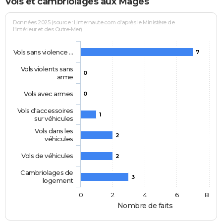
Vols et cambriolages aux Mages
Données 2025 (source : Linternaute.com d'après le Ministère de
l'Intérieur et des Outre-Mer)
Vols sans violence …
7
Vols violents sans
0
arme
Vols avec armes
0
Vols d'accessoires
1
sur véhicules
Vols dans les
2
véhicules
Vols de véhicules
2
Cambriolages de
3
logement
0
2
4
6
8
Nombre de faits