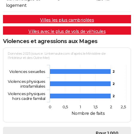
logement
Villes les plus cambriolées
Villes avec le plus de vols de véhicules
Violences et agressions aux Mages
Données 2025 (source : Linternaute.com d'après le Ministère de
l'Intérieur et des Outre-Mer)
Violences sexuelles
2
Violences physiques
2
intrafamiliales
Violences physiques
2
hors cadre familial
0
0,5
1
1,5
2
2,5
Nombre de faits
Pour 1 000