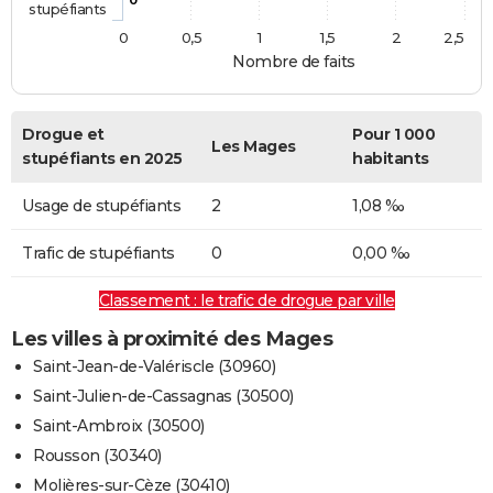
stupéfiants
0
0,5
1
1,5
2
2,5
Nombre de faits
Drogue et
Pour 1 000
Les Mages
stupéfiants en 2025
habitants
Usage de stupéfiants
2
1,08 ‰
Trafic de stupéfiants
0
0,00 ‰
Classement : le trafic de drogue par ville
Les villes à proximité des Mages
Saint-Jean-de-Valériscle (30960)
Saint-Julien-de-Cassagnas (30500)
Saint-Ambroix (30500)
Rousson (30340)
Molières-sur-Cèze (30410)