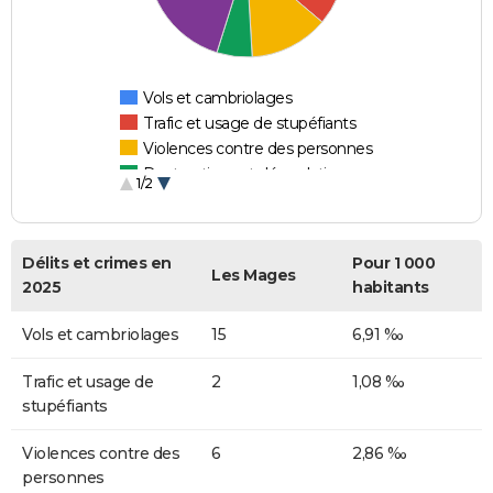
Vols et cambriolages
Trafic et usage de stupéfiants
Violences contre des personnes
Destructions et dégradations
1/2
Escroqueries et fraudes
Délits et crimes en
Pour 1 000
Les Mages
2025
habitants
Vols et cambriolages
15
6,91 ‰
Trafic et usage de
2
1,08 ‰
stupéfiants
Violences contre des
6
2,86 ‰
personnes