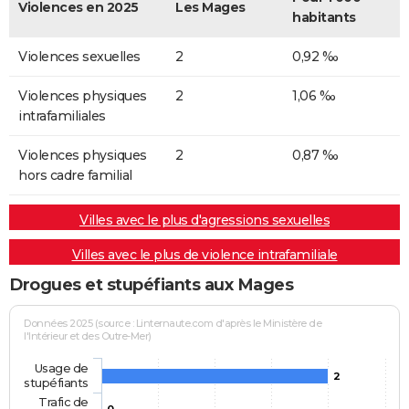
Violences en 2025
Les Mages
habitants
Violences sexuelles
2
0,92 ‰
Violences physiques
2
1,06 ‰
intrafamiliales
Violences physiques
2
0,87 ‰
hors cadre familial
Villes avec le plus d'agressions sexuelles
Villes avec le plus de violence intrafamiliale
Drogues et stupéfiants aux Mages
Données 2025 (source : Linternaute.com d'après le Ministère de
l'Intérieur et des Outre-Mer)
Usage de
2
stupéfiants
Trafic de
0