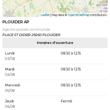
Leaflet
|
Map data ©
OpenStreetMap
contributors
PLOUIDER AP
Agence postale communale
PLACE ST DIDIER 29260 PLOUIDER
Horaires d'ouverture
Lundi
08:30 à 12:15
03/08
Mardi
08:30 à 12:15
04/08
Mercredi
08:30 à 12:15
05/08
Jeudi
Fermé
06/08