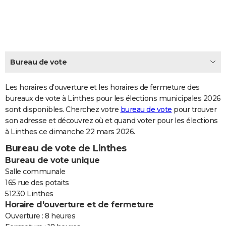
City break
Voyage de noces
Climat
Destinations
Voyage nature
Forum
+
PHOTO
GUIDES D'ACHAT
BONS PLANS
Bureau de vote
CARTE DE VOEUX
Les horaires d'ouverture et les horaires de fermeture des
Carte Bonne année
Carte Pâques
Carte de Noël
Carte Saint-Valentin
Carte d'anniversaire
DICTIONNAIRE
bureaux de vote à Linthes pour les élections municipales 2026
sont disponibles. Cherchez votre
bureau de vote
pour trouver
Biographies
Expressions
Dictionnaire
Citations
Proverbes
PROGRAMME TV
son adresse et découvrez où et quand voter pour les élections
à Linthes ce dimanche 22 mars 2026.
COPAINS D'AVANT
Bureau de vote de Linthes
Se connecter
Collèges
Universités
Service militaire
S'inscrire
Lycées
Primaires
Entreprises
Avis de recherche
AVIS DE DÉCÈS
Bureau de vote unique
Salle communale
FORUM
165 rue des potaits
51230 Linthes
Lifestyle
Sport
Television
Cinema
Bricolage
Culture
Auto
Voyage
Horaire d'ouverture et de fermeture
Ouverture : 8 heures