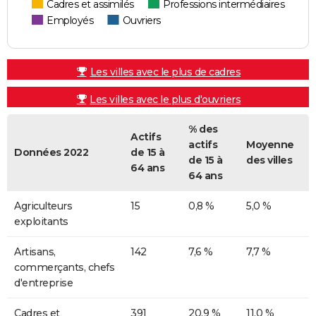
Cadres et assimilés
Professions intermédiaires
Employés
Ouvriers
Les villes avec le plus de cadres
Les villes avec le plus d'ouvriers
% des
Actifs
actifs
Moyenne
Données 2022
de 15 à
de 15 à
des villes
64 ans
64 ans
Agriculteurs
15
0,8 %
5,0 %
exploitants
Artisans,
142
7,6 %
7,7 %
commerçants, chefs
d'entreprise
Cadres et
391
20,9 %
11,0 %