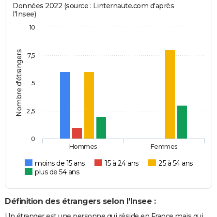
Données 2022 (source : Linternaute.com d'après
l'Insee)
10
Nombre d'étrangers
7,5
5
2,5
0
Hommes
Femmes
moins de 15 ans
15 à 24 ans
25 à 54 ans
plus de 54 ans
Définition des étrangers selon l'Insee :
Un étranger est une personne qui réside en France mais qui