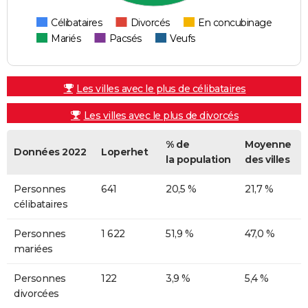
Célibataires
Divorcés
En concubinage
Mariés
Pacsés
Veufs
Les villes avec le plus de célibataires
Les villes avec le plus de divorcés
% de
Moyenne
Données 2022
Loperhet
la population
des villes
Personnes
641
20,5 %
21,7 %
célibataires
Personnes
1 622
51,9 %
47,0 %
mariées
Personnes
122
3,9 %
5,4 %
divorcées