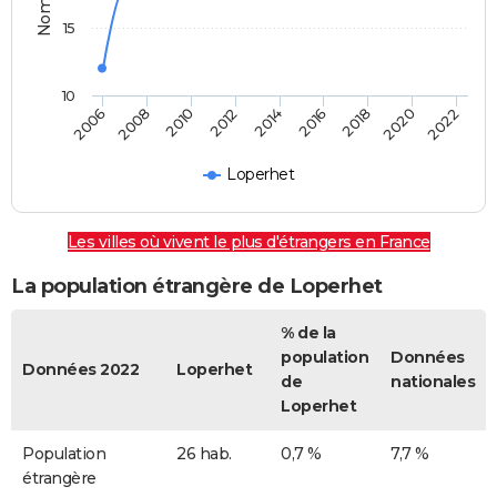
15
10
2018
2014
2010
2006
2020
2016
2012
2008
2022
Loperhet
Les villes où vivent le plus d'étrangers en France
La population étrangère de Loperhet
% de la
population
Données
Données 2022
Loperhet
de
nationales
Loperhet
Population
26 hab.
0,7 %
7,7 %
étrangère