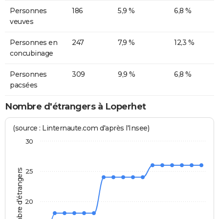
Personnes
186
5,9 %
6,8 %
veuves
Personnes en
247
7,9 %
12,3 %
concubinage
Personnes
309
9,9 %
6,8 %
pacsées
Nombre d'étrangers à Loperhet
(source : Linternaute.com d'après l'Insee)
30
Nombre d'étrangers
25
20