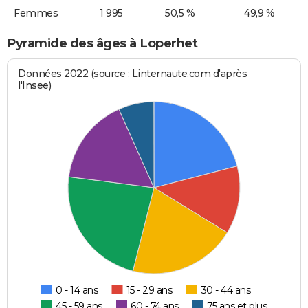
Femmes
1 995
50,5 %
49,9 %
Pyramide des âges à Loperhet
Données 2022 (source : Linternaute.com d'après
l'Insee)
0 - 14 ans
15 - 29 ans
30 - 44 ans
45 - 59 ans
60 - 74 ans
75 ans et plus