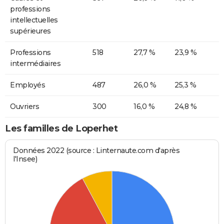
professions
intellectuelles
supérieures
Professions
518
27,7 %
23,9 %
intermédiaires
Employés
487
26,0 %
25,3 %
Ouvriers
300
16,0 %
24,8 %
Les familles de Loperhet
Données 2022 (source : Linternaute.com d'après
l'Insee)