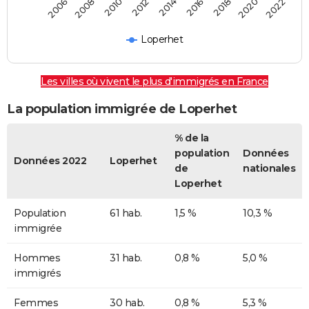
2014
2012
2010
2008
2006
2022
2020
2018
2016
Loperhet
Les villes où vivent le plus d'immigrés en France
La population immigrée de Loperhet
% de la
population
Données
Données 2022
Loperhet
de
nationales
Loperhet
Population
61 hab.
1,5 %
10,3 %
immigrée
Hommes
31 hab.
0,8 %
5,0 %
immigrés
Femmes
30 hab.
0,8 %
5,3 %