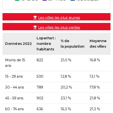
Les villes les plus jeunes
Les villes les plus vieilles
Loperhet :
% de
Moyenne
Données 2022
nombre
la population
des villes
habitants
Moins de 15
822
21,0 %
16,8 %
ans
15 - 29 ans
500
12,8 %
13,1 %
30 - 44 ans
789
20,2 %
17,8 %
45 - 59 ans
902
23,1 %
21,8 %
60 - 74 ans
636
16,3 %
21,3 %