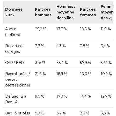
Hommes :
Femmes
Données
Part des
Part des
moyenne
moyenn
2022
hommes
femmes
des villes
des ville
Aucun
25,2 %
17,7 %
10,5 %
11,9 %
diplôme
Brevet des
2,7 %
4,3 %
3,8 %
3,4 %
collèges
CAP / BEP
31,5 %
35,4 %
57,9 %
57,4 %
Baccalauréat /
21,6 %
18,9 %
10,0 %
10,9 %
brevet
professionnel
De Bac +2 à
9,0 %
17,0 %
14,4 %
12,7 %
Bac +4
Bac +5 et plus
9,9 %
6,7 %
3,3 %
3,6 %