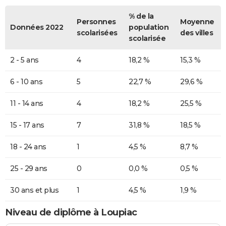
% de la
Personnes
Moyenne
Données 2022
population
scolarisées
des villes
scolarisée
2 - 5 ans
4
18,2 %
15,3 %
6 - 10 ans
5
22,7 %
29,6 %
11 - 14 ans
4
18,2 %
25,5 %
15 - 17 ans
7
31,8 %
18,5 %
18 - 24 ans
1
4,5 %
8,7 %
25 - 29 ans
0
0,0 %
0,5 %
30 ans et plus
1
4,5 %
1,9 %
Niveau de diplôme à Loupiac