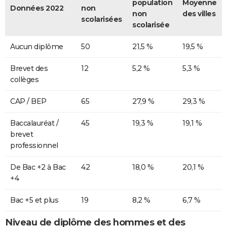
population
Moyenne
Données 2022
non
non
des villes
scolarisées
scolarisée
Aucun diplôme
50
21,5 %
19,5 %
Brevet des
12
5,2 %
5,3 %
collèges
CAP / BEP
65
27,9 %
29,3 %
Baccalauréat /
45
19,3 %
19,1 %
brevet
professionnel
De Bac +2 à Bac
42
18,0 %
20,1 %
+4
Bac +5 et plus
19
8,2 %
6,7 %
Niveau de diplôme des hommes et des