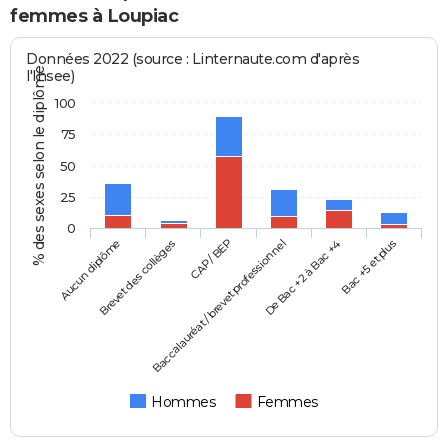
femmes à Loupiac
Données 2022 (source : Linternaute.com d'après
% des sexes selon le diplôme
l'Insee)
100
75
50
25
0
Aucun diplôme
Baccalauréat / brevet professionnel
CAP / BEP
Bac +5 et plus
Brevet des collèges
De Bac +2 à Bac +4
Hommes
Femmes