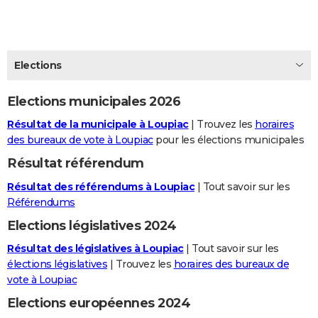
City break
Voyage de noces
Climat
Destinations
Voyage nature
Forum
+
PHOTO
GUIDES D'ACHAT
Elections
BONS PLANS
Elections municipales 2026
CARTE DE VOEUX
Résultat de la municipale à Loupiac
| Trouvez les
horaires
Carte Bonne année
Carte Pâques
Carte de Noël
Carte Saint-Valentin
Carte d'anniversaire
DICTIONNAIRE
des bureaux de vote à Loupiac
pour les élections municipales
Biographies
Expressions
Dictionnaire
Citations
Proverbes
PROGRAMME TV
Résultat référendum
Résultat des référendums à Loupiac
| Tout savoir sur les
COPAINS D'AVANT
Référendums
Se connecter
Collèges
Universités
Service militaire
S'inscrire
Lycées
Primaires
Entreprises
Avis de recherche
AVIS DE DÉCÈS
Elections législatives 2024
FORUM
Résultat des législatives à Loupiac
| Tout savoir sur les
élections législatives
| Trouvez les
horaires des bureaux de
Lifestyle
Sport
Television
Cinema
Bricolage
Culture
Auto
Voyage
vote à Loupiac
Elections européennes 2024