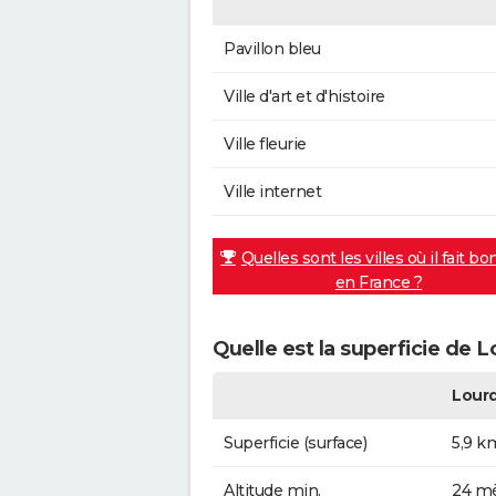
Pavillon bleu
Ville d'art et d'histoire
Ville fleurie
Ville internet
Quelles sont les villes où il fait bo
en France ?
Quelle est la superficie de 
Lour
Superficie (surface)
5,9 k
Altitude min.
24 mè