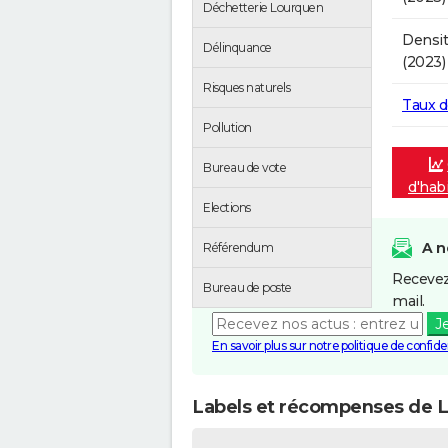
Déchetterie Lourquen
Densit
Délinquance
(2023)
Risques naturels
Taux 
Pollution
Bureau de vote
d'hab
Elections
A n
Référendum
Recevez
Bureau de poste
mail.
J
En savoir plus sur notre politique de confiden
Labels et récompenses de 