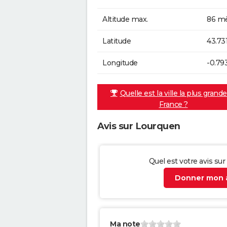
Altitude max.
86 mè
Latitude
43.73
Longitude
-0.79
Quelle est la ville la plus grand
France ?
Avis sur Lourquen
Quel est votre avis su
Donner mon a
Ma note