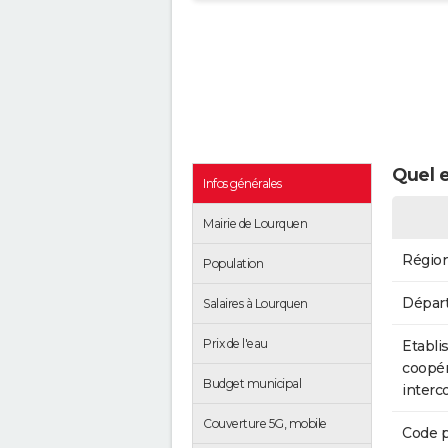
Quel e
Infos générales
Mairie de Lourquen
Régio
Population
Dépar
Salaires à Lourquen
Prix de l'eau
Etabli
coopér
Budget municipal
inter
Couverture 5G, mobile
Code p