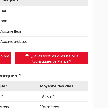
Lourquen
non
non
Aucune fleur
Aucune arobase
n vivre
Quelles sont les villes les plus
touristiques de France ?
Lourquen ?
quen
Moyenne des villes
m²
18,1 km²
tre(s)
194 mètres