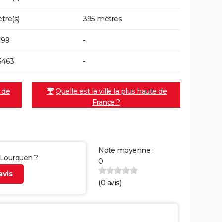
tre(s)
395 mètres
199
-
3463
-
e de
Quelle est la ville la plus haute de
France ?
Note moyenne :
r Lourquen ?
0
vis
(
0
avis)