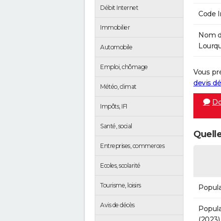
Débit Internet
Code 
Immobilier
Nom de
Lourqu
Automobile
Emploi, chômage
Vous pr
devis 
Météo, climat
Do
Impôts, IFI
Santé, social
Quelle
Entreprises, commerces
Ecoles, scolarité
Tourisme, loisirs
Popula
Avis de décès
Popula
(2023)