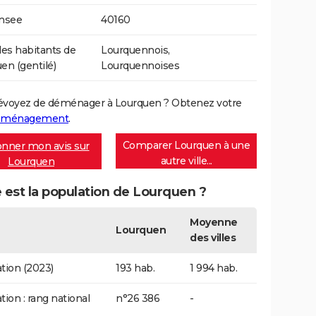
Insee
40160
s habitants de
Lourquennois,
en (gentilé)
Lourquennoises
évoyez de déménager à Lourquen ? Obtenez votre
déménagement
.
Comparer Lourquen à une
nner mon avis sur
autre ville...
Lourquen
 est la population de Lourquen ?
Moyenne
Lourquen
des villes
tion (2023)
193 hab.
1 994 hab.
tion : rang national
n°26 386
-