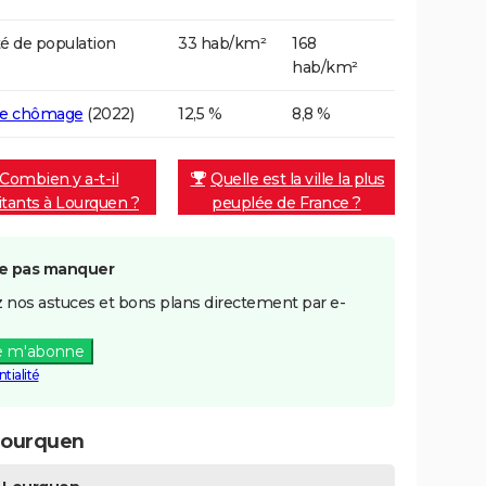
é de population
33 hab/km²
168
hab/km²
de chômage
(2022)
12,5 %
8,8 %
Combien y a-t-il
Quelle est la ville la plus
itants à Lourquen ?
peuplée de France ?
e pas manquer
 nos astuces et bons plans directement par e-
e m'abonne
tialité
Lourquen