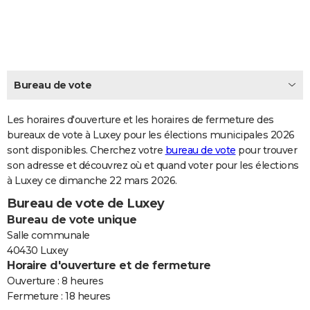
City break
Voyage de noces
Climat
Destinations
Voyage nature
Forum
+
PHOTO
GUIDES D'ACHAT
BONS PLANS
Bureau de vote
CARTE DE VOEUX
Les horaires d'ouverture et les horaires de fermeture des
Carte Bonne année
Carte Pâques
Carte de Noël
Carte Saint-Valentin
Carte d'anniversaire
DICTIONNAIRE
bureaux de vote à Luxey pour les élections municipales 2026
sont disponibles. Cherchez votre
bureau de vote
pour trouver
Biographies
Expressions
Dictionnaire
Citations
Proverbes
PROGRAMME TV
son adresse et découvrez où et quand voter pour les élections
à Luxey ce dimanche 22 mars 2026.
COPAINS D'AVANT
Bureau de vote de Luxey
Se connecter
Collèges
Universités
Service militaire
S'inscrire
Lycées
Primaires
Entreprises
Avis de recherche
AVIS DE DÉCÈS
Bureau de vote unique
Salle communale
FORUM
40430 Luxey
Horaire d'ouverture et de fermeture
Lifestyle
Sport
Television
Cinema
Bricolage
Culture
Auto
Voyage
Ouverture : 8 heures
Fermeture : 18 heures