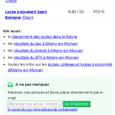
(
Dijon
)
Lycée polyvalent Saint
16,82 / 20
97,0 %
Bénigne
(
Dijon
)
Voir aussi :
le
classement des lycées dans la Nièvre
les
résultats du bac à Alligny-en-Morvan
les
résultats du brevet à Alligny-en-Morvan
les
résultats du BTS à Alligny-en-Morvan
toutes les infos sur les
écoles, collèges et lycées à proximité
d'Alligny-en-Morvan
A ne pas manquer
Recevez nos astuces et bons plans directement par e-
mail.
Je m'abonne
En savoir plus sur notre politique de confidentialité