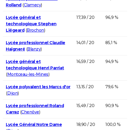
Rolland
(
Clamecy
)
Lycée général et
17,39 / 20
96,9 %
technologique Stephen
Liégeard
(
Brochon
)
Lycée professionnel Claudie
14,01 / 20
85,1 %
Haigneré
(
Blanzy
)
Lycée général et
16,59 / 20
94,9 %
technologique Henri Parriat
(
Montceau-les-Mines
)
Lycée polyvalent les Marcs d'or
13,15 / 20
79,6 %
(
Dijon
)
Lycée professionnel Roland
15,49 / 20
90,9 %
Carraz
(
Chenôve
)
Lycée Général Notre Dame
18,90 / 20
100,0 %