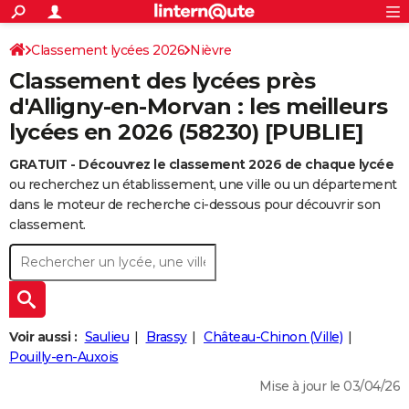
ACTUALITÉS
Connexion
S'inscrire
Classement lycées 2026
Nièvre
Rechercher
Société
Education
Villes
Politique
Faits Divers
Monde
+
SPORT
Classement des lycées près
Football
Cyclisme
Forum
Coupe du monde 2026
Tennis
Rugby
CULTURE
d'Alligny-en-Morvan : les meilleurs
lycées en 2026 (58230) [PUBLIE]
TNT
Cinéma
Musique
Programme TV
Streaming
Sorties cinéma
+
FINANCE
GRATUIT - Découvrez le classement 2026 de chaque lycée
Impôts
Immobilier
Banque
Crédit
Retraite
Epargne
Risques naturels par ville
Assurance
AUTO
ou recherchez un établissement, une ville ou un département
Réserver un essai
Berlines
Forum auto
Essais
Citadines
SUV
+
dans le moteur de recherche ci-dessous pour découvrir son
HIGH-TECH
classement.
Meilleur smartphone
Ordinateurs
Guide high-tech
Mobiles
Internet
Jeux vidéo
+
BRICOLAGE
Aménagement intérieur
Cuisine
Jardinage
+
Forum
Extérieur
Salle de bains
Rangement
WEEK-END
Escapades
Expositions
Week-end nature
Guides de France
Patrimoine
Musées
+
LIFESTYLE
Voir aussi :
Saulieu
Brassy
Château-Chinon (Ville)
Bien-être
Mode
+
Art de vivre
Loisirs
Modes de vie
Pouilly-en-Auxois
SANTE
Mise à jour le 03/04/26
Guide de la santé
Médicaments
+
Alimentation
Maladies
Sommeil
VOYAGE