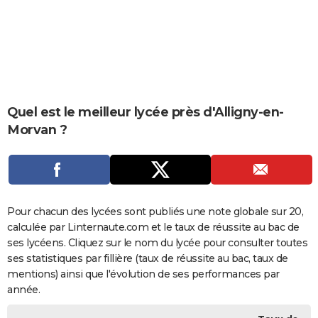
City break
Voyage de noces
Climat
Destinations
Voyage nature
Forum
+
PHOTO
GUIDES D'ACHAT
BONS PLANS
CARTE DE VOEUX
Quel est le meilleur lycée près d'Alligny-en-
Morvan ?
Carte Bonne année
Carte Pâques
Carte de Noël
Carte Saint-Valentin
Carte d'anniversaire
DICTIONNAIRE
Biographies
Expressions
Dictionnaire
Citations
Proverbes
PROGRAMME TV
COPAINS D'AVANT
Pour chacun des lycées sont publiés une note globale sur 20,
Se connecter
Collèges
Universités
Service militaire
S'inscrire
Lycées
Primaires
Entreprises
Avis de recherche
AVIS DE DÉCÈS
calculée par Linternaute.com et le taux de réussite au bac de
ses lycéens. Cliquez sur le nom du lycée pour consulter toutes
FORUM
ses statistiques par fillière (taux de réussite au bac, taux de
Lifestyle
Sport
Television
Cinema
Bricolage
Culture
Auto
Voyage
mentions) ainsi que l'évolution de ses performances par
année.