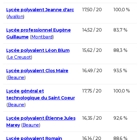
Lycée polyvalent Jeanne d'arc
17,50 / 20
100,0 %
(
Avallon
)
Lycée professionnel Eugène
14,52 / 20
83,7 %
Guillaume
(
Montbard
)
Lycée polyvalent Léon Blum
15,62 / 20
88,3 %
(
Le Creusot
)
Lycée polyvalent Clos Maire
16,49 / 20
93,5 %
(
Beaune
)
Lycée général et
17,75 / 20
100,0 %
technologique du Saint Coeur
(
Beaune
)
Lycée polyvalent Étienne Jules
16,35 / 20
92,6 %
Marey
(
Beaune
)
Lycée polyvalent Romain
16,14 / 20
88,6 %