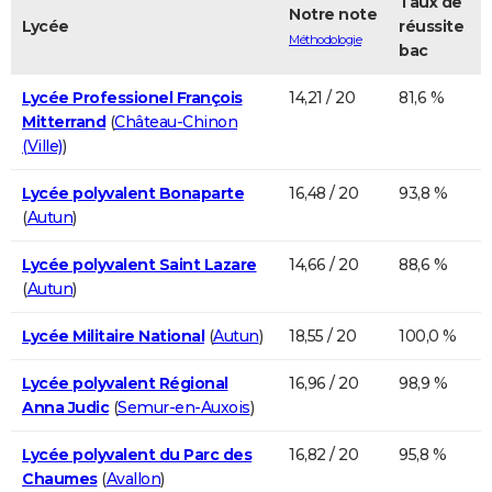
Taux de
Notre note
Lycée
réussite
Méthodologie
bac
Lycée Professionel François
14,21 / 20
81,6 %
Mitterrand
(
Château-Chinon
(Ville)
)
Lycée polyvalent Bonaparte
16,48 / 20
93,8 %
(
Autun
)
Lycée polyvalent Saint Lazare
14,66 / 20
88,6 %
(
Autun
)
Lycée Militaire National
(
Autun
)
18,55 / 20
100,0 %
Lycée polyvalent Régional
16,96 / 20
98,9 %
Anna Judic
(
Semur-en-Auxois
)
Lycée polyvalent du Parc des
16,82 / 20
95,8 %
Chaumes
(
Avallon
)