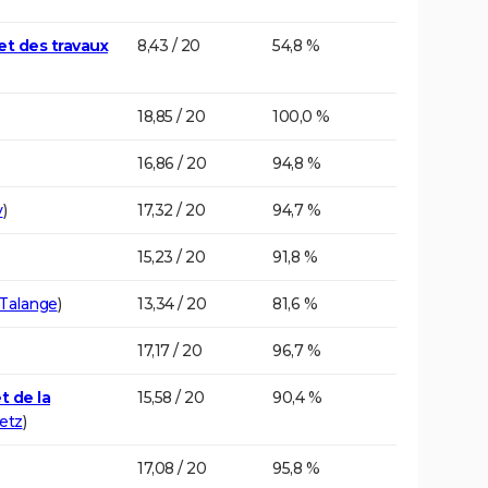
et des travaux
8,43 / 20
54,8 %
18,85 / 20
100,0 %
16,86 / 20
94,8 %
y
)
17,32 / 20
94,7 %
15,23 / 20
91,8 %
Talange
)
13,34 / 20
81,6 %
17,17 / 20
96,7 %
t de la
15,58 / 20
90,4 %
etz
)
17,08 / 20
95,8 %