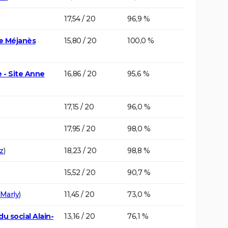
17,54 / 20
96,9 %
de Méjanès
15,80 / 20
100,0 %
 - Site Anne
16,86 / 20
95,6 %
17,15 / 20
96,0 %
17,95 / 20
98,0 %
z
)
18,23 / 20
98,8 %
15,52 / 20
90,7 %
Marly
)
11,45 / 20
73,0 %
u social Alain-
13,16 / 20
76,1 %