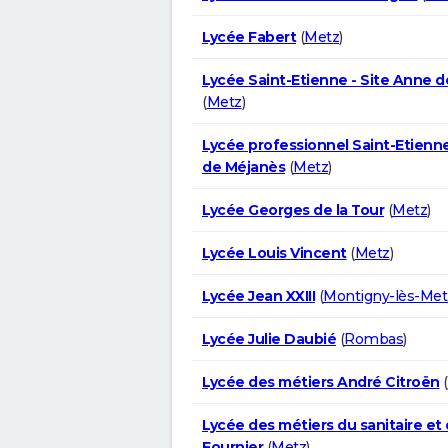
Lycée Fabert
(
Metz
)
Lycée Saint-Etienne - Site Anne 
(
Metz
)
Lycée professionnel Saint-Etienne
de Méjanès
(
Metz
)
Lycée Georges de la Tour
(
Metz
)
Lycée Louis Vincent
(
Metz
)
Lycée Jean XXIII
(
Montigny-lès-Met
Lycée Julie Daubié
(
Rombas
)
Lycée des métiers André Citroën
(
Lycée des métiers du sanitaire et d
Fournier
(
Metz
)