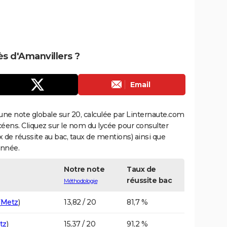
ès d'Amanvillers ?
Email
une note globale sur 20, calculée par Linternaute.com
ycéens. Cliquez sur le nom du lycée pour consulter
aux de réussite au bac, taux de mentions) ainsi que
année.
Notre note
Taux de
réussite bac
Méthodologie
(
Metz
)
13,82 / 20
81,7 %
tz
)
15,37 / 20
91,2 %