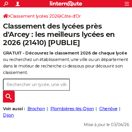
ACTUALITÉS
Connexion
S'inscrire
Classement lycées 2026
Côte-d'Or
Rechercher
Société
Education
Villes
Politique
Faits Divers
Monde
+
SPORT
Classement des lycées près
Football
Cyclisme
Forum
Coupe du monde 2026
Tennis
Rugby
CULTURE
d'Arcey : les meilleurs lycées en
2026 (21410) [PUBLIE]
TNT
Cinéma
Musique
Programme TV
Streaming
Sorties cinéma
+
FINANCE
GRATUIT - Découvrez le classement 2026 de chaque lycée
Impôts
Immobilier
Banque
Crédit
Retraite
Epargne
Risques naturels par ville
Assurance
AUTO
ou recherchez un établissement, une ville ou un département
Réserver un essai
Berlines
Forum auto
Essais
Citadines
SUV
+
dans le moteur de recherche ci-dessous pour découvrir son
HIGH-TECH
classement.
Meilleur smartphone
Ordinateurs
Guide high-tech
Mobiles
Internet
Jeux vidéo
+
BRICOLAGE
Aménagement intérieur
Cuisine
Jardinage
+
Forum
Extérieur
Salle de bains
Rangement
WEEK-END
Escapades
Expositions
Week-end nature
Guides de France
Patrimoine
Musées
+
LIFESTYLE
Voir aussi :
Brochon
Plombières-lès-Dijon
Chenôve
Bien-être
Mode
+
Art de vivre
Loisirs
Modes de vie
Dijon
SANTE
Mise à jour le 03/04/26
Guide de la santé
Médicaments
+
Alimentation
Maladies
Sommeil
VOYAGE