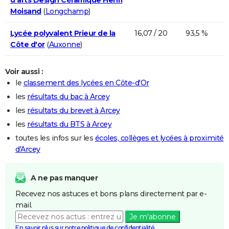
Moisand
(
Longchamp
)
Lycée polyvalent Prieur de la
16,07 / 20
93,5 %
Côte d'or
(
Auxonne
)
Voir aussi :
le
classement des lycées en Côte-d'Or
les
résultats du bac à Arcey
les
résultats du brevet à Arcey
les
résultats du BTS à Arcey
toutes les infos sur les
écoles, collèges et lycées à proximité
d'Arcey
A ne pas manquer
Recevez nos astuces et bons plans directement par e-
mail.
Je m'abonne
En savoir plus sur notre politique de confidentialité