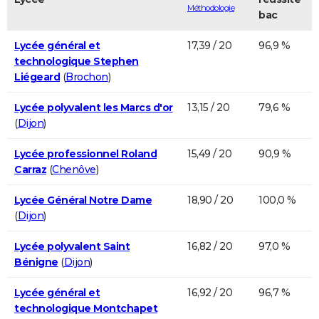
Méthodologie
bac
Lycée général et
17,39 / 20
96,9 %
technologique Stephen
Liégeard
(
Brochon
)
Lycée polyvalent les Marcs d'or
13,15 / 20
79,6 %
(
Dijon
)
Lycée professionnel Roland
15,49 / 20
90,9 %
Carraz
(
Chenôve
)
Lycée Général Notre Dame
18,90 / 20
100,0 %
(
Dijon
)
Lycée polyvalent Saint
16,82 / 20
97,0 %
Bénigne
(
Dijon
)
Lycée général et
16,92 / 20
96,7 %
technologique Montchapet