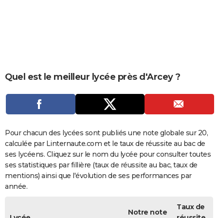
City break
Voyage de noces
Climat
Destinations
Voyage nature
Forum
+
PHOTO
GUIDES D'ACHAT
BONS PLANS
CARTE DE VOEUX
Quel est le meilleur lycée près d'Arcey ?
Carte Bonne année
Carte Pâques
Carte de Noël
Carte Saint-Valentin
Carte d'anniversaire
DICTIONNAIRE
Biographies
Expressions
Dictionnaire
Citations
Proverbes
PROGRAMME TV
COPAINS D'AVANT
Pour chacun des lycées sont publiés une note globale sur 20,
calculée par Linternaute.com et le taux de réussite au bac de
Se connecter
Collèges
Universités
Service militaire
S'inscrire
Lycées
Primaires
Entreprises
Avis de recherche
AVIS DE DÉCÈS
ses lycéens. Cliquez sur le nom du lycée pour consulter toutes
ses statistiques par fillière (taux de réussite au bac, taux de
FORUM
mentions) ainsi que l'évolution de ses performances par
année.
Lifestyle
Sport
Television
Cinema
Bricolage
Culture
Auto
Voyage
Taux de
Notre note
Lycée
réussite