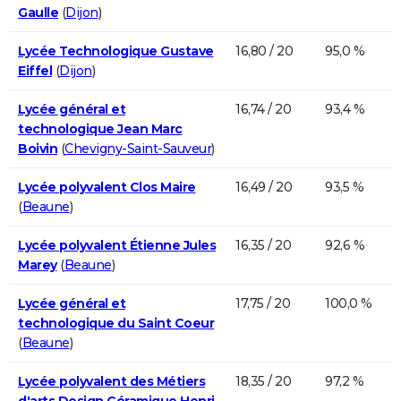
Gaulle
(
Dijon
)
Lycée Technologique Gustave
16,80 / 20
95,0 %
Eiffel
(
Dijon
)
Lycée général et
16,74 / 20
93,4 %
technologique Jean Marc
Boivin
(
Chevigny-Saint-Sauveur
)
Lycée polyvalent Clos Maire
16,49 / 20
93,5 %
(
Beaune
)
Lycée polyvalent Étienne Jules
16,35 / 20
92,6 %
Marey
(
Beaune
)
Lycée général et
17,75 / 20
100,0 %
technologique du Saint Coeur
(
Beaune
)
Lycée polyvalent des Métiers
18,35 / 20
97,2 %
d'arts Design Céramique Henri