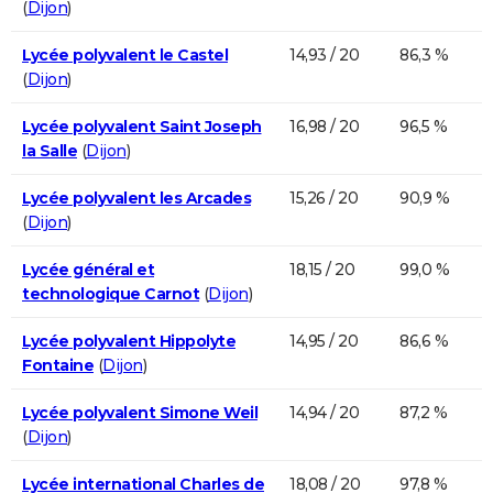
(
Dijon
)
Lycée polyvalent le Castel
14,93 / 20
86,3 %
(
Dijon
)
Lycée polyvalent Saint Joseph
16,98 / 20
96,5 %
la Salle
(
Dijon
)
Lycée polyvalent les Arcades
15,26 / 20
90,9 %
(
Dijon
)
Lycée général et
18,15 / 20
99,0 %
technologique Carnot
(
Dijon
)
Lycée polyvalent Hippolyte
14,95 / 20
86,6 %
Fontaine
(
Dijon
)
Lycée polyvalent Simone Weil
14,94 / 20
87,2 %
(
Dijon
)
Lycée international Charles de
18,08 / 20
97,8 %