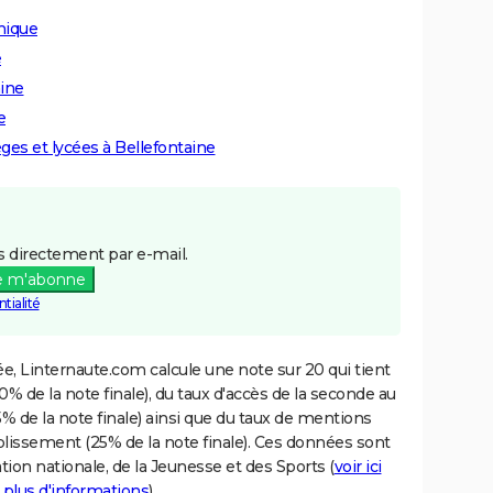
nique
e
aine
e
èges et lycées à Bellefontaine
 directement par e-mail.
e m'abonne
tialité
e, Linternaute.com calcule une note sur 20 qui tient
% de la note finale), du taux d'accès de la seconde au
% de la note finale) ainsi que du taux de mentions
blissement (25% de la note finale). Ces données sont
tion nationale, de la Jeunesse et des Sports (
voir ici
 plus d'informations
).