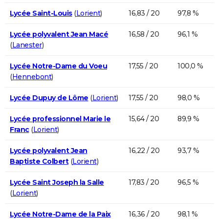
Lycée Saint-Louis
(
Lorient
)
16,83 / 20
97,8 %
Lycée polyvalent Jean Macé
16,58 / 20
96,1 %
(
Lanester
)
Lycée Notre-Dame du Voeu
17,55 / 20
100,0 %
(
Hennebont
)
Lycée Dupuy de Lôme
(
Lorient
)
17,55 / 20
98,0 %
Lycée professionnel Marie le
15,64 / 20
89,9 %
Franc
(
Lorient
)
Lycée polyvalent Jean
16,22 / 20
93,7 %
Baptiste Colbert
(
Lorient
)
Lycée Saint Joseph la Salle
17,83 / 20
96,5 %
(
Lorient
)
Lycée Notre-Dame de la Paix
16,36 / 20
98,1 %