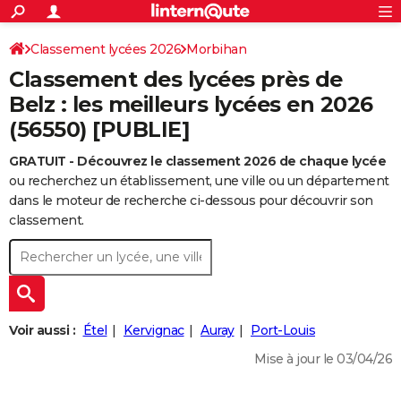
ACTUALITÉS
Connexion
S'inscrire
Classement lycées 2026
Morbihan
Rechercher
Société
Education
Villes
Politique
Faits Divers
Monde
+
SPORT
Classement des lycées près de
Football
Cyclisme
Forum
Coupe du monde 2026
Tennis
Rugby
CULTURE
Belz : les meilleurs lycées en 2026
(56550) [PUBLIE]
TNT
Cinéma
Musique
Programme TV
Streaming
Sorties cinéma
+
FINANCE
GRATUIT - Découvrez le classement 2026 de chaque lycée
Impôts
Immobilier
Banque
Crédit
Retraite
Epargne
Risques naturels par ville
Assurance
AUTO
ou recherchez un établissement, une ville ou un département
Réserver un essai
Berlines
Forum auto
Essais
Citadines
SUV
+
dans le moteur de recherche ci-dessous pour découvrir son
HIGH-TECH
classement.
Meilleur smartphone
Ordinateurs
Guide high-tech
Mobiles
Internet
Jeux vidéo
+
BRICOLAGE
Aménagement intérieur
Cuisine
Jardinage
+
Forum
Extérieur
Salle de bains
Rangement
WEEK-END
Escapades
Expositions
Week-end nature
Guides de France
Patrimoine
Musées
+
LIFESTYLE
Voir aussi :
Étel
Kervignac
Auray
Port-Louis
Bien-être
Mode
+
Art de vivre
Loisirs
Modes de vie
SANTE
Mise à jour le 03/04/26
Guide de la santé
Médicaments
+
Alimentation
Maladies
Sommeil
VOYAGE