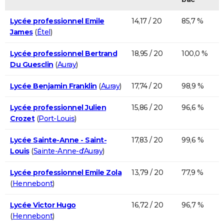
Lycée professionnel Emile
14,17 / 20
85,7 %
James
(
Étel
)
Lycée professionnel Bertrand
18,95 / 20
100,0 %
Du Guesclin
(
Auray
)
Lycée Benjamin Franklin
(
Auray
)
17,74 / 20
98,9 %
Lycée professionnel Julien
15,86 / 20
96,6 %
Crozet
(
Port-Louis
)
Lycée Sainte-Anne - Saint-
17,83 / 20
99,6 %
Louis
(
Sainte-Anne-d'Auray
)
Lycée professionnel Emile Zola
13,79 / 20
77,9 %
(
Hennebont
)
Lycée Victor Hugo
16,72 / 20
96,7 %
(
Hennebont
)