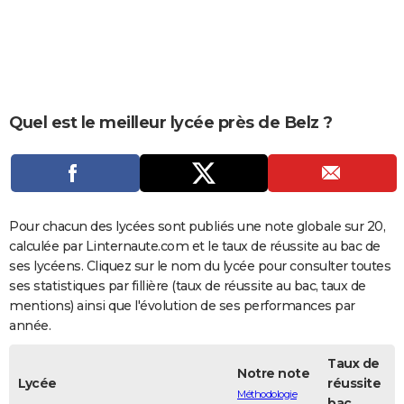
City break
Voyage de noces
Climat
Destinations
Voyage nature
Forum
+
PHOTO
GUIDES D'ACHAT
BONS PLANS
Quel est le meilleur lycée près de Belz ?
CARTE DE VOEUX
Carte Bonne année
Carte Pâques
Carte de Noël
Carte Saint-Valentin
Carte d'anniversaire
DICTIONNAIRE
Biographies
Expressions
Dictionnaire
Citations
Proverbes
PROGRAMME TV
Pour chacun des lycées sont publiés une note globale sur 20,
COPAINS D'AVANT
calculée par Linternaute.com et le taux de réussite au bac de
ses lycéens. Cliquez sur le nom du lycée pour consulter toutes
Se connecter
Collèges
Universités
Service militaire
S'inscrire
Lycées
Primaires
Entreprises
Avis de recherche
AVIS DE DÉCÈS
ses statistiques par fillière (taux de réussite au bac, taux de
mentions) ainsi que l'évolution de ses performances par
FORUM
année.
Lifestyle
Sport
Television
Cinema
Bricolage
Culture
Auto
Voyage
Taux de
Notre note
Lycée
réussite
Méthodologie
bac