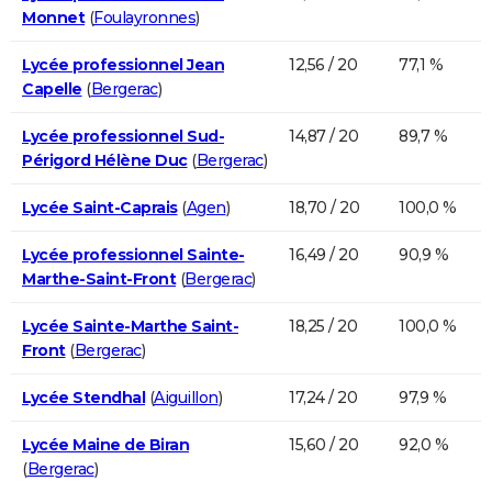
Monnet
(
Foulayronnes
)
Lycée professionnel Jean
12,56 / 20
77,1 %
Capelle
(
Bergerac
)
Lycée professionnel Sud-
14,87 / 20
89,7 %
Périgord Hélène Duc
(
Bergerac
)
Lycée Saint-Caprais
(
Agen
)
18,70 / 20
100,0 %
Lycée professionnel Sainte-
16,49 / 20
90,9 %
Marthe-Saint-Front
(
Bergerac
)
Lycée Sainte-Marthe Saint-
18,25 / 20
100,0 %
Front
(
Bergerac
)
Lycée Stendhal
(
Aiguillon
)
17,24 / 20
97,9 %
Lycée Maine de Biran
15,60 / 20
92,0 %
(
Bergerac
)