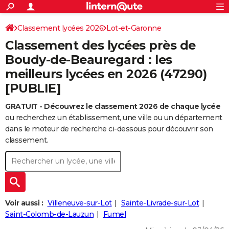
ACTUALITÉS
Connexion
S'inscrire
Classement lycées 2026
Lot-et-Garonne
Rechercher
Société
Education
Villes
Politique
Faits Divers
Monde
+
SPORT
Classement des lycées près de
Football
Cyclisme
Forum
Coupe du monde 2026
Tennis
Rugby
CULTURE
Boudy-de-Beauregard : les
meilleurs lycées en 2026 (47290)
TNT
Cinéma
Musique
Programme TV
Streaming
Sorties cinéma
+
FINANCE
[PUBLIE]
Impôts
Immobilier
Banque
Crédit
Retraite
Epargne
Risques naturels par ville
Assurance
AUTO
GRATUIT - Découvrez le classement 2026 de chaque lycée
Réserver un essai
Berlines
Forum auto
Essais
Citadines
SUV
+
HIGH-TECH
ou recherchez un établissement, une ville ou un département
dans le moteur de recherche ci-dessous pour découvrir son
Meilleur smartphone
Ordinateurs
Guide high-tech
Mobiles
Internet
Jeux vidéo
+
BRICOLAGE
classement.
Aménagement intérieur
Cuisine
Jardinage
+
Forum
Extérieur
Salle de bains
Rangement
WEEK-END
Escapades
Expositions
Week-end nature
Guides de France
Patrimoine
Musées
+
LIFESTYLE
Bien-être
Mode
+
Art de vivre
Loisirs
Modes de vie
SANTE
Voir aussi :
Villeneuve-sur-Lot
Sainte-Livrade-sur-Lot
Saint-Colomb-de-Lauzun
Fumel
Guide de la santé
Médicaments
+
Alimentation
Maladies
Sommeil
VOYAGE