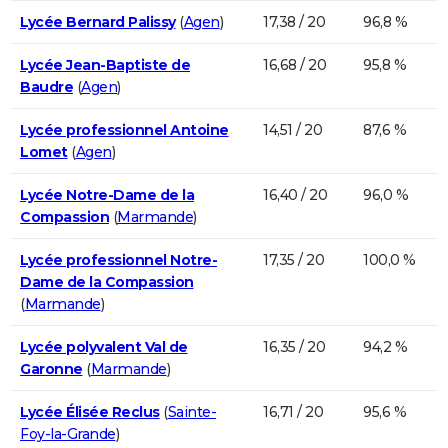
Lycée Bernard Palissy
(
Agen
)
17,38 / 20
96,8 %
Lycée Jean-Baptiste de
16,68 / 20
95,8 %
Baudre
(
Agen
)
Lycée professionnel Antoine
14,51 / 20
87,6 %
Lomet
(
Agen
)
Lycée Notre-Dame de la
16,40 / 20
96,0 %
Compassion
(
Marmande
)
Lycée professionnel Notre-
17,35 / 20
100,0 %
Dame de la Compassion
(
Marmande
)
Lycée polyvalent Val de
16,35 / 20
94,2 %
Garonne
(
Marmande
)
Lycée Élisée Reclus
(
Sainte-
16,71 / 20
95,6 %
Foy-la-Grande
)