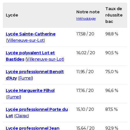
Taux de
Notre note
Lycée
réussite
Méthodologie
bac
Lycée Sainte-Catherine
17,58 / 20
98,8 %
(
Villeneuve-sur-Lot
)
Lycée polyvalent Lot et
16,02 / 20
90,5 %
Bastides
(
Villeneuve-sur-Lot
)
Lycée professionnel Benoît
11,95 / 20
75,0 %
d'Azy
(
Fumel
)
Lycée Marguerite Filhol
17,16 / 20
96,6 %
(
Fumel
)
Lycée professionnel Porte du
15,10 / 20
87,5 %
Lot
(
Clairac
)
Lycée professionnel Jean
15,64 / 20
92,9 %