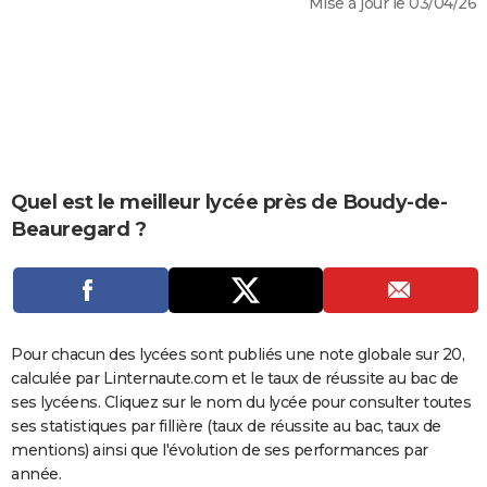
Mise à jour le 03/04/26
City break
Voyage de noces
Climat
Destinations
Voyage nature
Forum
+
PHOTO
GUIDES D'ACHAT
BONS PLANS
CARTE DE VOEUX
Carte Bonne année
Carte Pâques
Carte de Noël
Carte Saint-Valentin
Carte d'anniversaire
Quel est le meilleur lycée près de Boudy-de-
DICTIONNAIRE
Beauregard ?
Biographies
Expressions
Dictionnaire
Citations
Proverbes
PROGRAMME TV
COPAINS D'AVANT
Se connecter
Collèges
Universités
Service militaire
S'inscrire
Lycées
Primaires
Entreprises
Avis de recherche
AVIS DE DÉCÈS
Pour chacun des lycées sont publiés une note globale sur 20,
calculée par Linternaute.com et le taux de réussite au bac de
FORUM
ses lycéens. Cliquez sur le nom du lycée pour consulter toutes
Lifestyle
Sport
Television
Cinema
Bricolage
Culture
Auto
Voyage
ses statistiques par fillière (taux de réussite au bac, taux de
mentions) ainsi que l'évolution de ses performances par
année.