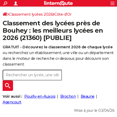
ACTUALITÉS
Connexion
S'inscrire
Classement lycées 2026
Côte-d'Or
Rechercher
Société
Education
Villes
Politique
Faits Divers
Monde
+
SPORT
Classement des lycées près de
Football
Cyclisme
Forum
Coupe du monde 2026
Tennis
Rugby
CULTURE
Bouhey : les meilleurs lycées en
2026 (21360) [PUBLIE]
TNT
Cinéma
Musique
Programme TV
Streaming
Sorties cinéma
+
FINANCE
GRATUIT - Découvrez le classement 2026 de chaque lycée
Impôts
Immobilier
Banque
Crédit
Retraite
Epargne
Risques naturels par ville
Assurance
AUTO
ou recherchez un établissement, une ville ou un département
Réserver un essai
Berlines
Forum auto
Essais
Citadines
SUV
+
dans le moteur de recherche ci-dessous pour découvrir son
HIGH-TECH
classement.
Meilleur smartphone
Ordinateurs
Guide high-tech
Mobiles
Internet
Jeux vidéo
+
BRICOLAGE
Aménagement intérieur
Cuisine
Jardinage
+
Forum
Extérieur
Salle de bains
Rangement
WEEK-END
Escapades
Expositions
Week-end nature
Guides de France
Patrimoine
Musées
+
LIFESTYLE
Voir aussi :
Pouilly-en-Auxois
Brochon
Beaune
Bien-être
Mode
+
Art de vivre
Loisirs
Modes de vie
Agencourt
SANTE
Mise à jour le 03/04/26
Guide de la santé
Médicaments
+
Alimentation
Maladies
Sommeil
VOYAGE