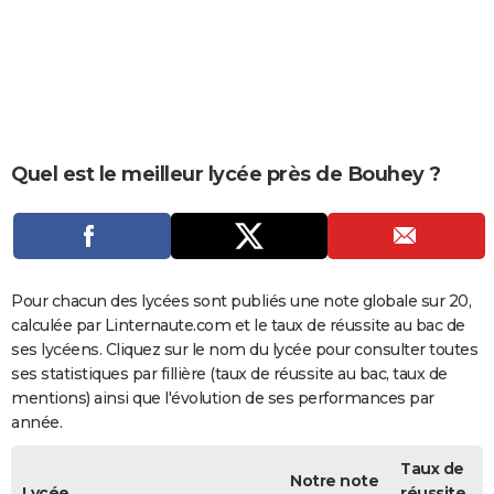
City break
Voyage de noces
Climat
Destinations
Voyage nature
Forum
+
PHOTO
GUIDES D'ACHAT
BONS PLANS
CARTE DE VOEUX
Quel est le meilleur lycée près de Bouhey ?
Carte Bonne année
Carte Pâques
Carte de Noël
Carte Saint-Valentin
Carte d'anniversaire
DICTIONNAIRE
Biographies
Expressions
Dictionnaire
Citations
Proverbes
PROGRAMME TV
COPAINS D'AVANT
Pour chacun des lycées sont publiés une note globale sur 20,
calculée par Linternaute.com et le taux de réussite au bac de
Se connecter
Collèges
Universités
Service militaire
S'inscrire
Lycées
Primaires
Entreprises
Avis de recherche
AVIS DE DÉCÈS
ses lycéens. Cliquez sur le nom du lycée pour consulter toutes
ses statistiques par fillière (taux de réussite au bac, taux de
FORUM
mentions) ainsi que l'évolution de ses performances par
année.
Lifestyle
Sport
Television
Cinema
Bricolage
Culture
Auto
Voyage
Taux de
Notre note
Lycée
réussite