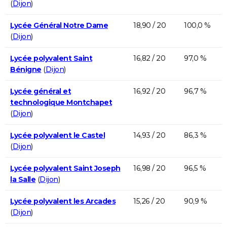
(
Dijon
)
Lycée Général Notre Dame
18,90 / 20
100,0 %
(
Dijon
)
Lycée polyvalent Saint
16,82 / 20
97,0 %
Bénigne
(
Dijon
)
Lycée général et
16,92 / 20
96,7 %
technologique Montchapet
(
Dijon
)
Lycée polyvalent le Castel
14,93 / 20
86,3 %
(
Dijon
)
Lycée polyvalent Saint Joseph
16,98 / 20
96,5 %
la Salle
(
Dijon
)
Lycée polyvalent les Arcades
15,26 / 20
90,9 %
(
Dijon
)