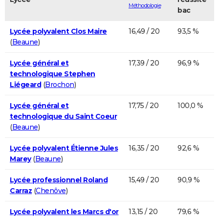
Méthodologie
bac
Lycée polyvalent Clos Maire
16,49 / 20
93,5 %
(
Beaune
)
Lycée général et
17,39 / 20
96,9 %
technologique Stephen
Liégeard
(
Brochon
)
Lycée général et
17,75 / 20
100,0 %
technologique du Saint Coeur
(
Beaune
)
Lycée polyvalent Étienne Jules
16,35 / 20
92,6 %
Marey
(
Beaune
)
Lycée professionnel Roland
15,49 / 20
90,9 %
Carraz
(
Chenôve
)
Lycée polyvalent les Marcs d'or
13,15 / 20
79,6 %