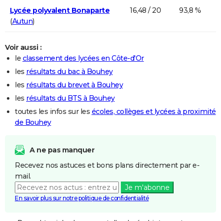
Lycée polyvalent Bonaparte
16,48 / 20
93,8 %
(
Autun
)
Voir aussi :
le
classement des lycées en Côte-d'Or
les
résultats du bac à Bouhey
les
résultats du brevet à Bouhey
les
résultats du BTS à Bouhey
toutes les infos sur les
écoles, collèges et lycées à proximité
de Bouhey
A ne pas manquer
Recevez nos astuces et bons plans directement par e-
mail.
Je m'abonne
En savoir plus sur notre politique de confidentialité