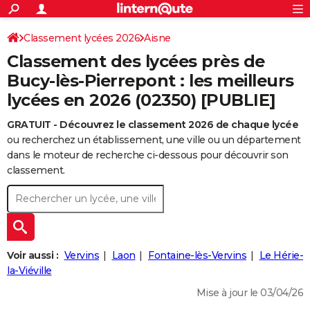
ACTUALITÉS
Connexion
S'inscrire
Classement lycées 2026
Aisne
Rechercher
Société
Education
Villes
Politique
Faits Divers
Monde
+
SPORT
Classement des lycées près de
Football
Cyclisme
Forum
Coupe du monde 2026
Tennis
Rugby
CULTURE
Bucy-lès-Pierrepont : les meilleurs
lycées en 2026 (02350) [PUBLIE]
TNT
Cinéma
Musique
Programme TV
Streaming
Sorties cinéma
+
FINANCE
GRATUIT - Découvrez le classement 2026 de chaque lycée
Impôts
Immobilier
Banque
Crédit
Retraite
Epargne
Risques naturels par ville
Assurance
AUTO
ou recherchez un établissement, une ville ou un département
Réserver un essai
Berlines
Forum auto
Essais
Citadines
SUV
+
dans le moteur de recherche ci-dessous pour découvrir son
HIGH-TECH
classement.
Meilleur smartphone
Ordinateurs
Guide high-tech
Mobiles
Internet
Jeux vidéo
+
BRICOLAGE
Aménagement intérieur
Cuisine
Jardinage
+
Forum
Extérieur
Salle de bains
Rangement
WEEK-END
Escapades
Expositions
Week-end nature
Guides de France
Patrimoine
Musées
+
LIFESTYLE
Voir aussi :
Vervins
Laon
Fontaine-lès-Vervins
Le Hérie-
Bien-être
Mode
+
Art de vivre
Loisirs
Modes de vie
la-Viéville
SANTE
Mise à jour le 03/04/26
Guide de la santé
Médicaments
+
Alimentation
Maladies
Sommeil
VOYAGE