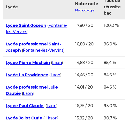
Taux de
Notre note
Lycée
réussite
Méthodologie
bac
Lycée Saint-Joseph
(
Fontaine-
17,80 / 20
100,0 %
lès-Vervins
)
Lycée professionnel Saint-
16,80 / 20
96,0 %
Joseph
(
Fontaine-lès-Vervins
)
Lycée Pierre Méchain
(
Laon
)
14,88 / 20
85,4 %
Lycée La Providence
(
Laon
)
14,46 / 20
84,6 %
Lycée professionnel Julie
14,01 / 20
84,6 %
Daubié
(
Laon
)
Lycée Paul Claudel
(
Laon
)
16,35 / 20
93,0 %
Lycée Joliot Curie
(
Hirson
)
15,92 / 20
90,7 %