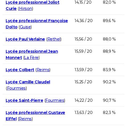
Lycée professionnel Joliot
14,15 / 20
82,0 %
Curie
(
Hirson
)
Lycée professionnel Françoise
14,36 / 20
89,6 %
Dolto
(
Guise
)
Lycée Paul Verlaine
(
Rethel
)
15,56 / 20
88,0 %
Lycée professionnel Jean
15,59 / 20
88,9 %
Monnet
(
La Fère
)
Lycée Colbert
(
Reims
)
13,59 / 20
83,9 %
Lycée Camille Claudel
15,25 / 20
90,2 %
(
Fourmies
)
Lycée Saint-Pierre
(
Fourmies
)
14,22 / 20
90,7 %
Lycée professionnel Gustave
13,63 / 20
82,3 %
Eiffel
(
Reims
)