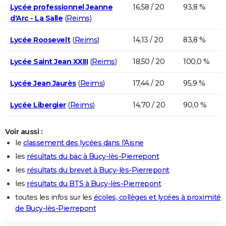
Lycée professionnel Jeanne
16,58 / 20
93,8 %
d'Arc - La Salle
(
Reims
)
Lycée Roosevelt
(
Reims
)
14,13 / 20
83,8 %
Lycée Saint Jean XXIII
(
Reims
)
18,50 / 20
100,0 %
Lycée Jean Jaurès
(
Reims
)
17,44 / 20
95,9 %
Lycée Libergier
(
Reims
)
14,70 / 20
90,0 %
Voir aussi :
le
classement des lycées dans l'Aisne
les
résultats du bac à Bucy-lès-Pierrepont
les
résultats du brevet à Bucy-lès-Pierrepont
les
résultats du BTS à Bucy-lès-Pierrepont
toutes les infos sur les
écoles, collèges et lycées à proximité
de Bucy-lès-Pierrepont