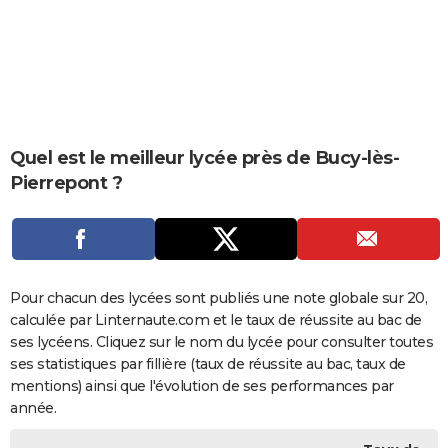
City break
Voyage de noces
Climat
Destinations
Voyage nature
Forum
+
PHOTO
GUIDES D'ACHAT
BONS PLANS
CARTE DE VOEUX
Quel est le meilleur lycée près de Bucy-lès-
Pierrepont ?
Carte Bonne année
Carte Pâques
Carte de Noël
Carte Saint-Valentin
Carte d'anniversaire
DICTIONNAIRE
Biographies
Expressions
Dictionnaire
Citations
Proverbes
PROGRAMME TV
COPAINS D'AVANT
Pour chacun des lycées sont publiés une note globale sur 20,
Se connecter
Collèges
Universités
Service militaire
S'inscrire
Lycées
Primaires
Entreprises
Avis de recherche
AVIS DE DÉCÈS
calculée par Linternaute.com et le taux de réussite au bac de
ses lycéens. Cliquez sur le nom du lycée pour consulter toutes
FORUM
ses statistiques par fillière (taux de réussite au bac, taux de
Lifestyle
Sport
Television
Cinema
Bricolage
Culture
Auto
Voyage
mentions) ainsi que l'évolution de ses performances par
année.