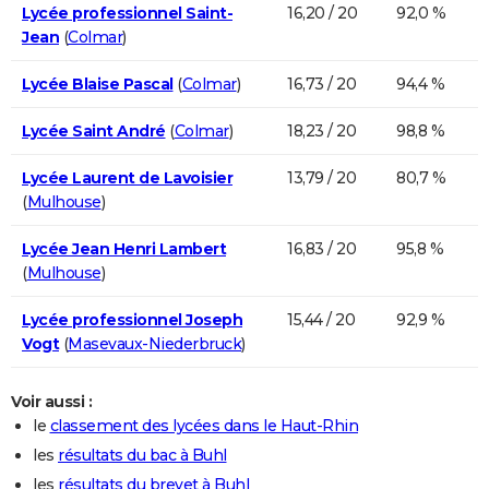
Lycée professionnel Saint-
16,20 / 20
92,0 %
Jean
(
Colmar
)
Lycée Blaise Pascal
(
Colmar
)
16,73 / 20
94,4 %
Lycée Saint André
(
Colmar
)
18,23 / 20
98,8 %
Lycée Laurent de Lavoisier
13,79 / 20
80,7 %
(
Mulhouse
)
Lycée Jean Henri Lambert
16,83 / 20
95,8 %
(
Mulhouse
)
Lycée professionnel Joseph
15,44 / 20
92,9 %
Vogt
(
Masevaux-Niederbruck
)
Voir aussi :
le
classement des lycées dans le Haut-Rhin
les
résultats du bac à Buhl
les
résultats du brevet à Buhl