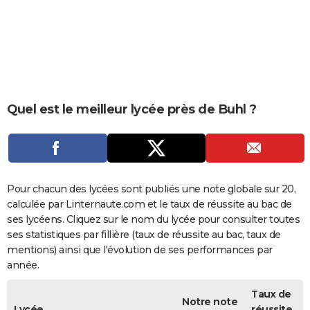
City break
Voyage de noces
Climat
Destinations
Voyage nature
Forum
+
PHOTO
GUIDES D'ACHAT
BONS PLANS
CARTE DE VOEUX
Quel est le meilleur lycée près de Buhl ?
Carte Bonne année
Carte Pâques
Carte de Noël
Carte Saint-Valentin
Carte d'anniversaire
DICTIONNAIRE
Biographies
Expressions
Dictionnaire
Citations
Proverbes
PROGRAMME TV
COPAINS D'AVANT
Pour chacun des lycées sont publiés une note globale sur 20,
calculée par Linternaute.com et le taux de réussite au bac de
Se connecter
Collèges
Universités
Service militaire
S'inscrire
Lycées
Primaires
Entreprises
Avis de recherche
AVIS DE DÉCÈS
ses lycéens. Cliquez sur le nom du lycée pour consulter toutes
ses statistiques par fillière (taux de réussite au bac, taux de
FORUM
mentions) ainsi que l'évolution de ses performances par
année.
Lifestyle
Sport
Television
Cinema
Bricolage
Culture
Auto
Voyage
Taux de
Notre note
Lycée
réussite