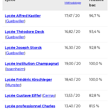
Méthodologie
bac
Lycée Alfred Kastler
17,47 / 20
96,7 %
(
Guebwiller
)
Lycée Théodore Deck
16,82 / 20
93,4 %
(
Guebwiller
)
Lycée Joseph Storck
16,30 / 20
92,8 %
(
Guebwiller
)
Lycée Institution Champagnat
19,00 / 20
100,0 %
(
Issenheim
)
Lycée Frédéric Kirschleger
18,40 / 20
100,0 %
(
Munster
)
Lycée Gustave Eiffel
(
Cernay
)
13,53 / 20
82,8 %
Lycée professionnel Charles
13,40 / 20
81,5 %