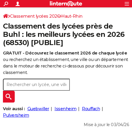
ACTUALITÉS
Connexion
S'inscrire
Classement lycées 2026
Haut-Rhin
Rechercher
Société
Education
Villes
Politique
Faits Divers
Monde
+
SPORT
Classement des lycées près de
Football
Cyclisme
Forum
Coupe du monde 2026
Tennis
Rugby
CULTURE
Buhl : les meilleurs lycées en 2026
(68530) [PUBLIE]
TNT
Cinéma
Musique
Programme TV
Streaming
Sorties cinéma
+
FINANCE
GRATUIT - Découvrez le classement 2026 de chaque lycée
Impôts
Immobilier
Banque
Crédit
Retraite
Epargne
Risques naturels par ville
Assurance
AUTO
ou recherchez un établissement, une ville ou un département
Réserver un essai
Berlines
Forum auto
Essais
Citadines
SUV
+
dans le moteur de recherche ci-dessous pour découvrir son
HIGH-TECH
classement.
Meilleur smartphone
Ordinateurs
Guide high-tech
Mobiles
Internet
Jeux vidéo
+
BRICOLAGE
Aménagement intérieur
Cuisine
Jardinage
+
Forum
Extérieur
Salle de bains
Rangement
WEEK-END
Escapades
Expositions
Week-end nature
Guides de France
Patrimoine
Musées
+
LIFESTYLE
Voir aussi :
Guebwiller
Issenheim
Rouffach
Bien-être
Mode
+
Art de vivre
Loisirs
Modes de vie
Pulversheim
SANTE
Mise à jour le 03/04/26
Guide de la santé
Médicaments
+
Alimentation
Maladies
Sommeil
VOYAGE