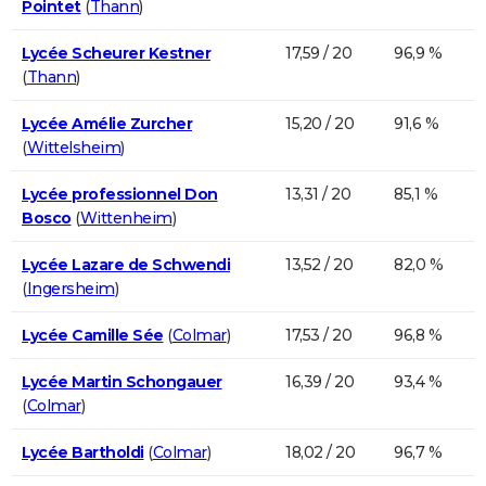
Pointet
(
Thann
)
Lycée Scheurer Kestner
17,59 / 20
96,9 %
(
Thann
)
Lycée Amélie Zurcher
15,20 / 20
91,6 %
(
Wittelsheim
)
Lycée professionnel Don
13,31 / 20
85,1 %
Bosco
(
Wittenheim
)
Lycée Lazare de Schwendi
13,52 / 20
82,0 %
(
Ingersheim
)
Lycée Camille Sée
(
Colmar
)
17,53 / 20
96,8 %
Lycée Martin Schongauer
16,39 / 20
93,4 %
(
Colmar
)
Lycée Bartholdi
(
Colmar
)
18,02 / 20
96,7 %