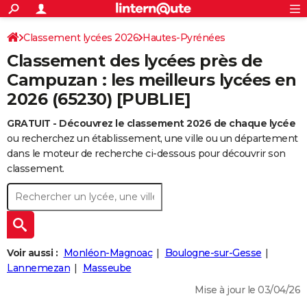
ACTUALITÉS
Connexion
S'inscrire
Classement lycées 2026
Hautes-Pyrénées
Rechercher
Société
Education
Villes
Politique
Faits Divers
Monde
+
SPORT
Classement des lycées près de
Football
Cyclisme
Forum
Coupe du monde 2026
Tennis
Rugby
CULTURE
Campuzan : les meilleurs lycées en
2026 (65230) [PUBLIE]
TNT
Cinéma
Musique
Programme TV
Streaming
Sorties cinéma
+
FINANCE
GRATUIT - Découvrez le classement 2026 de chaque lycée
Impôts
Immobilier
Banque
Crédit
Retraite
Epargne
Risques naturels par ville
Assurance
AUTO
ou recherchez un établissement, une ville ou un département
Réserver un essai
Berlines
Forum auto
Essais
Citadines
SUV
+
dans le moteur de recherche ci-dessous pour découvrir son
HIGH-TECH
classement.
Meilleur smartphone
Ordinateurs
Guide high-tech
Mobiles
Internet
Jeux vidéo
+
BRICOLAGE
Aménagement intérieur
Cuisine
Jardinage
+
Forum
Extérieur
Salle de bains
Rangement
WEEK-END
Escapades
Expositions
Week-end nature
Guides de France
Patrimoine
Musées
+
LIFESTYLE
Voir aussi :
Monléon-Magnoac
Boulogne-sur-Gesse
Bien-être
Mode
+
Art de vivre
Loisirs
Modes de vie
Lannemezan
Masseube
SANTE
Mise à jour le 03/04/26
Guide de la santé
Médicaments
+
Alimentation
Maladies
Sommeil
VOYAGE