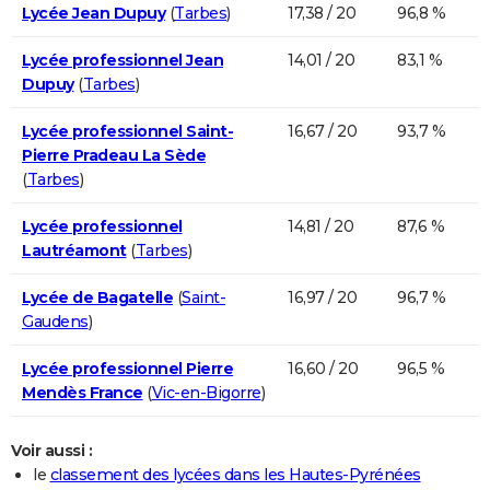
Lycée Jean Dupuy
(
Tarbes
)
17,38 / 20
96,8 %
Lycée professionnel Jean
14,01 / 20
83,1 %
Dupuy
(
Tarbes
)
Lycée professionnel Saint-
16,67 / 20
93,7 %
Pierre Pradeau La Sède
(
Tarbes
)
Lycée professionnel
14,81 / 20
87,6 %
Lautréamont
(
Tarbes
)
Lycée de Bagatelle
(
Saint-
16,97 / 20
96,7 %
Gaudens
)
Lycée professionnel Pierre
16,60 / 20
96,5 %
Mendès France
(
Vic-en-Bigorre
)
Voir aussi :
le
classement des lycées dans les Hautes-Pyrénées