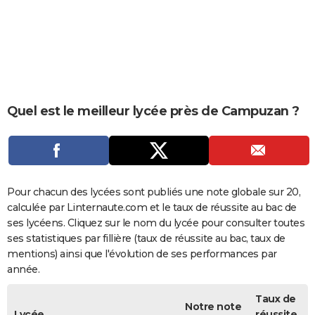
City break
Voyage de noces
Climat
Destinations
Voyage nature
Forum
+
PHOTO
GUIDES D'ACHAT
BONS PLANS
CARTE DE VOEUX
Quel est le meilleur lycée près de Campuzan ?
Carte Bonne année
Carte Pâques
Carte de Noël
Carte Saint-Valentin
Carte d'anniversaire
DICTIONNAIRE
Biographies
Expressions
Dictionnaire
Citations
Proverbes
PROGRAMME TV
COPAINS D'AVANT
Pour chacun des lycées sont publiés une note globale sur 20,
calculée par Linternaute.com et le taux de réussite au bac de
Se connecter
Collèges
Universités
Service militaire
S'inscrire
Lycées
Primaires
Entreprises
Avis de recherche
AVIS DE DÉCÈS
ses lycéens. Cliquez sur le nom du lycée pour consulter toutes
ses statistiques par fillière (taux de réussite au bac, taux de
FORUM
mentions) ainsi que l'évolution de ses performances par
année.
Lifestyle
Sport
Television
Cinema
Bricolage
Culture
Auto
Voyage
Taux de
Notre note
Lycée
réussite