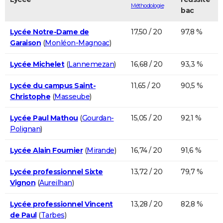
Méthodologie
bac
Lycée Notre-Dame de
17,50 / 20
97,8 %
Garaison
(
Monléon-Magnoac
)
Lycée Michelet
(
Lannemezan
)
16,68 / 20
93,3 %
Lycée du campus Saint-
11,65 / 20
90,5 %
Christophe
(
Masseube
)
Lycée Paul Mathou
(
Gourdan-
15,05 / 20
92,1 %
Polignan
)
Lycée Alain Fournier
(
Mirande
)
16,74 / 20
91,6 %
Lycée professionnel Sixte
13,72 / 20
79,7 %
Vignon
(
Aureilhan
)
Lycée professionnel Vincent
13,28 / 20
82,8 %
de Paul
(
Tarbes
)