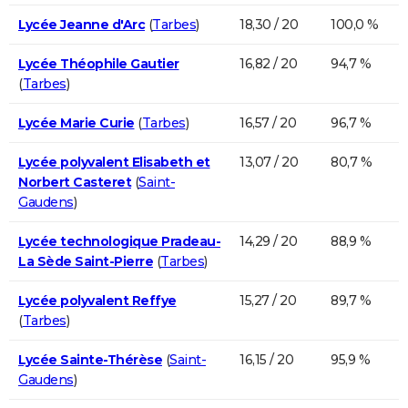
Lycée Jeanne d'Arc
(
Tarbes
)
18,30 / 20
100,0 %
Lycée Théophile Gautier
16,82 / 20
94,7 %
(
Tarbes
)
Lycée Marie Curie
(
Tarbes
)
16,57 / 20
96,7 %
Lycée polyvalent Elisabeth et
13,07 / 20
80,7 %
Norbert Casteret
(
Saint-
Gaudens
)
Lycée technologique Pradeau-
14,29 / 20
88,9 %
La Sède Saint-Pierre
(
Tarbes
)
Lycée polyvalent Reffye
15,27 / 20
89,7 %
(
Tarbes
)
Lycée Sainte-Thérèse
(
Saint-
16,15 / 20
95,9 %
Gaudens
)