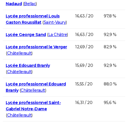
Nadaud
(
Bellac
)
Lycée professionnel Louis
16,63 / 20
97,8 %
Gaston Roussillat
(
Saint-Vaury
)
Lycée George Sand
(
La Châtre
)
16,63 / 20
92,9 %
Lycée professionnel le Verger
12,69 / 20
82,9 %
(
Châtellerault
)
Lycée Edouard Branly
15,69 / 20
92,9 %
(
Châtellerault
)
Lycée professionnel Edouard
15,55 / 20
88,0 %
Branly
(
Châtellerault
)
Lycée professionnel Saint-
16,31 / 20
95,6 %
Gabriel Notre-Dame
(
Châtellerault
)