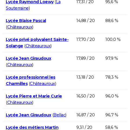
Lycée Raymond Loewy
(
La
17,31 / 20
95,6 %
Souterraine
)
Lycée Blaise Pascal
14,88 / 20
88,6 %
(
Châteauroux
)
Lycée privé polyvalent Sainte-
17,70 / 20
100,0 %
Solange
(
Châteauroux
)
Lycée Jean Giraudoux
17,89 / 20
97,9 %
(
Châteauroux
)
Lycée professionnel les
13,18 / 20
78,3 %
Charmilles
(
Châteauroux
)
Lycée Pierre et Marie Curie
16,50 / 20
96,0 %
(
Châteauroux
)
Lycée Jean Giraudoux
(
Bellac
)
16,87 / 20
96,7 %
Lycée des métiers Martin
9,31 / 20
58,6 %