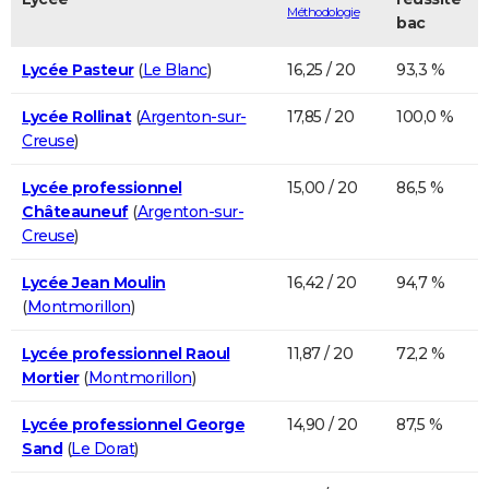
Méthodologie
bac
Lycée Pasteur
(
Le Blanc
)
16,25 / 20
93,3 %
Lycée Rollinat
(
Argenton-sur-
17,85 / 20
100,0 %
Creuse
)
Lycée professionnel
15,00 / 20
86,5 %
Châteauneuf
(
Argenton-sur-
Creuse
)
Lycée Jean Moulin
16,42 / 20
94,7 %
(
Montmorillon
)
Lycée professionnel Raoul
11,87 / 20
72,2 %
Mortier
(
Montmorillon
)
Lycée professionnel George
14,90 / 20
87,5 %
Sand
(
Le Dorat
)