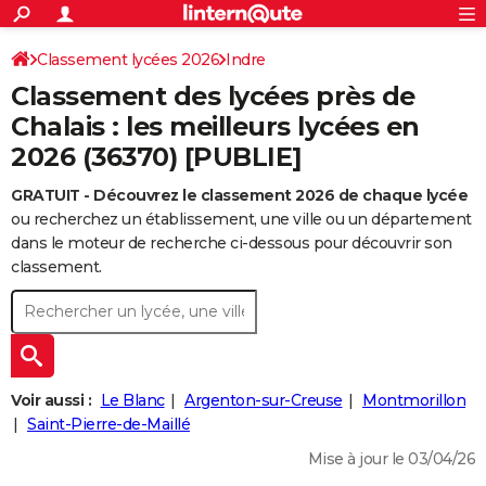
ACTUALITÉS
Connexion
S'inscrire
Classement lycées 2026
Indre
Rechercher
Société
Education
Villes
Politique
Faits Divers
Monde
+
SPORT
Classement des lycées près de
Football
Cyclisme
Forum
Coupe du monde 2026
Tennis
Rugby
CULTURE
Chalais : les meilleurs lycées en
2026 (36370) [PUBLIE]
TNT
Cinéma
Musique
Programme TV
Streaming
Sorties cinéma
+
FINANCE
GRATUIT - Découvrez le classement 2026 de chaque lycée
Impôts
Immobilier
Banque
Crédit
Retraite
Epargne
Risques naturels par ville
Assurance
AUTO
ou recherchez un établissement, une ville ou un département
Réserver un essai
Berlines
Forum auto
Essais
Citadines
SUV
+
dans le moteur de recherche ci-dessous pour découvrir son
HIGH-TECH
classement.
Meilleur smartphone
Ordinateurs
Guide high-tech
Mobiles
Internet
Jeux vidéo
+
BRICOLAGE
Aménagement intérieur
Cuisine
Jardinage
+
Forum
Extérieur
Salle de bains
Rangement
WEEK-END
Escapades
Expositions
Week-end nature
Guides de France
Patrimoine
Musées
+
LIFESTYLE
Voir aussi :
Le Blanc
Argenton-sur-Creuse
Montmorillon
Bien-être
Mode
+
Art de vivre
Loisirs
Modes de vie
Saint-Pierre-de-Maillé
SANTE
Mise à jour le 03/04/26
Guide de la santé
Médicaments
+
Alimentation
Maladies
Sommeil
VOYAGE