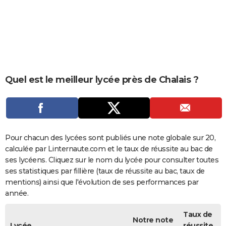
City break
Voyage de noces
Climat
Destinations
Voyage nature
Forum
+
PHOTO
GUIDES D'ACHAT
BONS PLANS
CARTE DE VOEUX
Quel est le meilleur lycée près de Chalais ?
Carte Bonne année
Carte Pâques
Carte de Noël
Carte Saint-Valentin
Carte d'anniversaire
DICTIONNAIRE
Biographies
Expressions
Dictionnaire
Citations
Proverbes
PROGRAMME TV
COPAINS D'AVANT
Pour chacun des lycées sont publiés une note globale sur 20,
calculée par Linternaute.com et le taux de réussite au bac de
Se connecter
Collèges
Universités
Service militaire
S'inscrire
Lycées
Primaires
Entreprises
Avis de recherche
AVIS DE DÉCÈS
ses lycéens. Cliquez sur le nom du lycée pour consulter toutes
ses statistiques par fillière (taux de réussite au bac, taux de
FORUM
mentions) ainsi que l'évolution de ses performances par
année.
Lifestyle
Sport
Television
Cinema
Bricolage
Culture
Auto
Voyage
Taux de
Notre note
Lycée
réussite