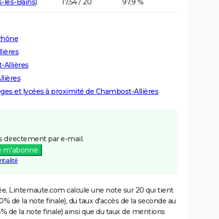
-les-Bains
)
17,54 / 20
97,9 %
 Rhône
lières
-Allières
lières
lèges et lycées à proximité de Chambost-Allières
 directement par e-mail.
e m'abonne
tialité
e, Linternaute.com calcule une note sur 20 qui tient
% de la note finale), du taux d'accès de la seconde au
% de la note finale) ainsi que du taux de mentions