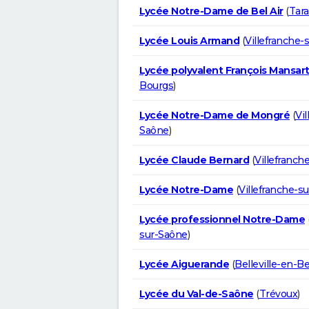
Lycée Notre-Dame de Bel Air
(
Tara
Lycée Louis Armand
(
Villefranche-
Lycée polyvalent François Mansar
Bourgs
)
Lycée Notre-Dame de Mongré
(
Vil
Saône
)
Lycée Claude Bernard
(
Villefranch
Lycée Notre-Dame
(
Villefranche-s
Lycée professionnel Notre-Dame
sur-Saône
)
Lycée Aiguerande
(
Belleville-en-Be
Lycée du Val-de-Saône
(
Trévoux
)