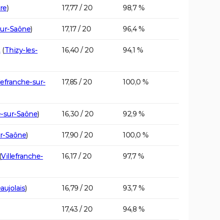
re
)
17,77 / 20
98,7 %
sur-Saône
)
17,17 / 20
96,4 %
t
(
Thizy-les-
16,40 / 20
94,1 %
lefranche-sur-
17,85 / 20
100,0 %
e-sur-Saône
)
16,30 / 20
92,9 %
ur-Saône
)
17,90 / 20
100,0 %
(
Villefranche-
16,17 / 20
97,7 %
aujolais
)
16,79 / 20
93,7 %
17,43 / 20
94,8 %