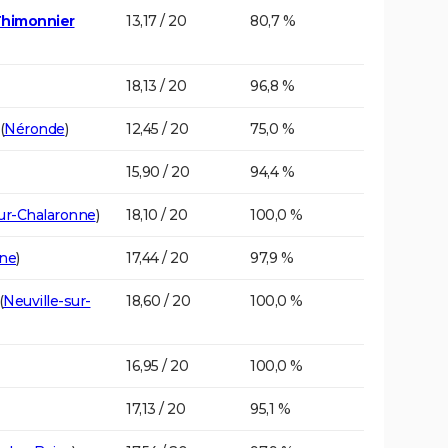
Thimonnier
13,17 / 20
80,7 %
18,13 / 20
96,8 %
(
Néronde
)
12,45 / 20
75,0 %
15,90 / 20
94,4 %
sur-Chalaronne
)
18,10 / 20
100,0 %
ône
)
17,44 / 20
97,9 %
(
Neuville-sur-
18,60 / 20
100,0 %
16,95 / 20
100,0 %
17,13 / 20
95,1 %