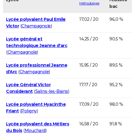
Méthodologie
bac
Lycée polyvalent Paul Emile
17,02 / 20
96,0 %
Victor
(
Champagnole
)
Lycée général et
14,25 / 20
90,5 %
technologique Jeanne d'arc
(
Champagnole
)
Lycée professionnel Jeanne
15,95 / 20
89,5 %
d'Arc
(
Champagnole
)
Lycée Général Victor
17,17 / 20
95,2 %
Considerant
(
Salins-les-Bains
)
Lycée polyvalent Hyacinthe
17,09 / 20
98,0 %
Friant
(
Poligny
)
Lycée polyvalent des Métiers
16,58 / 20
91,8 %
du Bois
(
Mouchard
)