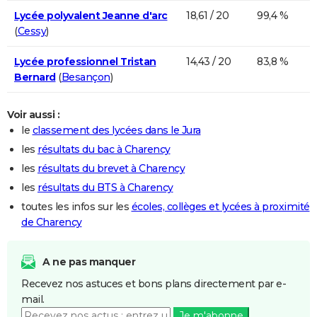
Lycée polyvalent Jeanne d'arc
18,61 / 20
99,4 %
(
Cessy
)
Lycée professionnel Tristan
14,43 / 20
83,8 %
Bernard
(
Besançon
)
Voir aussi :
le
classement des lycées dans le Jura
les
résultats du bac à Charency
les
résultats du brevet à Charency
les
résultats du BTS à Charency
toutes les infos sur les
écoles, collèges et lycées à proximité
de Charency
A ne pas manquer
Recevez nos astuces et bons plans directement par e-
mail.
Je m'abonne