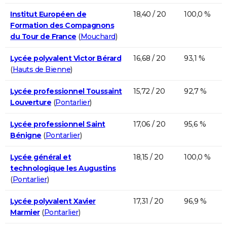
Institut Européen de
18,40 / 20
100,0 %
Formation des Compagnons
du Tour de France
(
Mouchard
)
Lycée polyvalent Victor Bérard
16,68 / 20
93,1 %
(
Hauts de Bienne
)
Lycée professionnel Toussaint
15,72 / 20
92,7 %
Louverture
(
Pontarlier
)
Lycée professionnel Saint
17,06 / 20
95,6 %
Bénigne
(
Pontarlier
)
Lycée général et
18,15 / 20
100,0 %
technologique les Augustins
(
Pontarlier
)
Lycée polyvalent Xavier
17,31 / 20
96,9 %
Marmier
(
Pontarlier
)