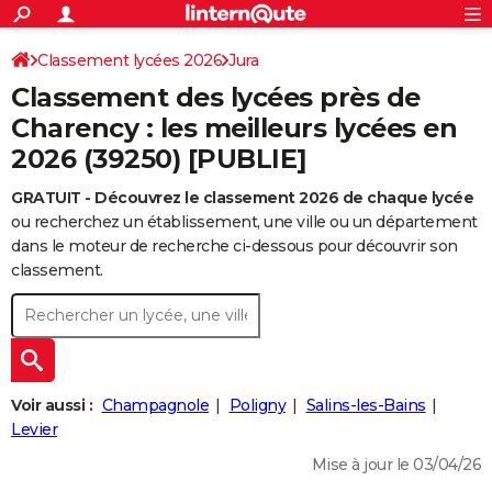
ACTUALITÉS
Connexion
S'inscrire
Classement lycées 2026
Jura
Rechercher
Société
Education
Villes
Politique
Faits Divers
Monde
+
SPORT
Classement des lycées près de
Football
Cyclisme
Forum
Coupe du monde 2026
Tennis
Rugby
CULTURE
Charency : les meilleurs lycées en
2026 (39250) [PUBLIE]
TNT
Cinéma
Musique
Programme TV
Streaming
Sorties cinéma
+
FINANCE
GRATUIT - Découvrez le classement 2026 de chaque lycée
Impôts
Immobilier
Banque
Crédit
Retraite
Epargne
Risques naturels par ville
Assurance
AUTO
ou recherchez un établissement, une ville ou un département
Réserver un essai
Berlines
Forum auto
Essais
Citadines
SUV
+
dans le moteur de recherche ci-dessous pour découvrir son
HIGH-TECH
classement.
Meilleur smartphone
Ordinateurs
Guide high-tech
Mobiles
Internet
Jeux vidéo
+
BRICOLAGE
Aménagement intérieur
Cuisine
Jardinage
+
Forum
Extérieur
Salle de bains
Rangement
WEEK-END
Escapades
Expositions
Week-end nature
Guides de France
Patrimoine
Musées
+
LIFESTYLE
Voir aussi :
Champagnole
Poligny
Salins-les-Bains
Bien-être
Mode
+
Art de vivre
Loisirs
Modes de vie
Levier
SANTE
Mise à jour le 03/04/26
Guide de la santé
Médicaments
+
Alimentation
Maladies
Sommeil
VOYAGE