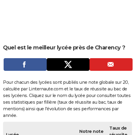
City break
Voyage de noces
Climat
Destinations
Voyage nature
Forum
+
PHOTO
GUIDES D'ACHAT
BONS PLANS
CARTE DE VOEUX
Quel est le meilleur lycée près de Charency ?
Carte Bonne année
Carte Pâques
Carte de Noël
Carte Saint-Valentin
Carte d'anniversaire
DICTIONNAIRE
Biographies
Expressions
Dictionnaire
Citations
Proverbes
PROGRAMME TV
COPAINS D'AVANT
Pour chacun des lycées sont publiés une note globale sur 20,
calculée par Linternaute.com et le taux de réussite au bac de
Se connecter
Collèges
Universités
Service militaire
S'inscrire
Lycées
Primaires
Entreprises
Avis de recherche
AVIS DE DÉCÈS
ses lycéens. Cliquez sur le nom du lycée pour consulter toutes
ses statistiques par fillière (taux de réussite au bac, taux de
FORUM
mentions) ainsi que l'évolution de ses performances par
année.
Lifestyle
Sport
Television
Cinema
Bricolage
Culture
Auto
Voyage
Taux de
Notre note
Lycée
réussite