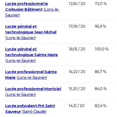
Lycée professionnel le
12,50 / 20
72,0 %
Corbusier Bâtiment
(
Lons-le-
Saunier
)
Lycée général et
17,09 / 20
95,9 %
technologique Jean Michel
(
Lons-le-Saunier
)
Lycée général et
18,05 / 20
100,0 %
technologique Sainte Marie
(
Lons-le-Saunier
)
Lycée professionnel Sainte
16,22 / 20
86,7 %
Marie
(
Lons-le-Saunier
)
Lycée professionnel Montciel
15,20 / 20
84,0 %
(
Lons-le-Saunier
)
Lycée polyvalent Pré Saint
14,31 / 20
82,4 %
Sauveur
(
Saint-Claude
)