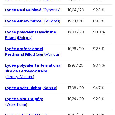
Lycée Paul Painlevé
(
Oyonnax
)
16,04 / 20
92,8 %
Lycée Arbez-Carme
(
Bellignat
)
15,78 / 20
89,6 %
Lycée polyvalent Hyacinthe
17,09 / 20
98,0 %
Friant
(
Poligny
)
Lycée professionnel
16,78 / 20
92,3 %
Ferdinand Fillod
(
Saint-Amour
)
Lycée polyvalent international
15,95 / 20
90,4 %
site de Ferney-Voltaire
(
Ferney-Voltaire
)
Lycée Xavier Bichat
(
Nantua
)
17,08 / 20
94,7 %
Lycée Saint-Exupéry
16,24 / 20
92,9 %
(
Valserhône
)