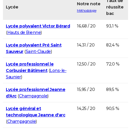
Taux de
Notre note
Lycée
réussite
Méthodologie
bac
Lycée polyvalent Victor Bérard
16,68 / 20
93,1 %
(
Hauts de Bienne
)
Lycée polyvalent Pré Saint
14,31 / 20
82,4 %
Sauveur
(
Saint-Claude
)
Lycée professionnel le
12,50 / 20
72,0 %
Corbusier Bâtiment
(
Lons-le-
Saunier
)
Lycée professionnel Jeanne
15,95 / 20
89,5 %
d'Arc
(
Champagnole
)
Lycée général et
14,25 / 20
90,5 %
technologique Jeanne d'arc
(
Champagnole
)