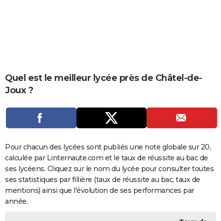
City break
Voyage de noces
Climat
Destinations
Voyage nature
Forum
+
PHOTO
GUIDES D'ACHAT
BONS PLANS
CARTE DE VOEUX
Quel est le meilleur lycée près de Châtel-de-
Joux ?
Carte Bonne année
Carte Pâques
Carte de Noël
Carte Saint-Valentin
Carte d'anniversaire
DICTIONNAIRE
Biographies
Expressions
Dictionnaire
Citations
Proverbes
PROGRAMME TV
COPAINS D'AVANT
Pour chacun des lycées sont publiés une note globale sur 20,
Se connecter
Collèges
Universités
Service militaire
S'inscrire
Lycées
Primaires
Entreprises
Avis de recherche
AVIS DE DÉCÈS
calculée par Linternaute.com et le taux de réussite au bac de
ses lycéens. Cliquez sur le nom du lycée pour consulter toutes
FORUM
ses statistiques par fillière (taux de réussite au bac, taux de
Lifestyle
Sport
Television
Cinema
Bricolage
Culture
Auto
Voyage
mentions) ainsi que l'évolution de ses performances par
année.