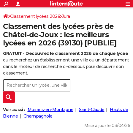
ACTUALITÉS
Connexion
S'inscrire
Classement lycées 2026
Jura
Rechercher
Société
Education
Villes
Politique
Faits Divers
Monde
+
SPORT
Classement des lycées près de
Football
Cyclisme
Forum
Coupe du monde 2026
Tennis
Rugby
CULTURE
Châtel-de-Joux : les meilleurs
lycées en 2026 (39130) [PUBLIE]
TNT
Cinéma
Musique
Programme TV
Streaming
Sorties cinéma
+
FINANCE
GRATUIT - Découvrez le classement 2026 de chaque lycée
Impôts
Immobilier
Banque
Crédit
Retraite
Epargne
Risques naturels par ville
Assurance
AUTO
ou recherchez un établissement, une ville ou un département
Réserver un essai
Berlines
Forum auto
Essais
Citadines
SUV
+
dans le moteur de recherche ci-dessous pour découvrir son
HIGH-TECH
classement.
Meilleur smartphone
Ordinateurs
Guide high-tech
Mobiles
Internet
Jeux vidéo
+
BRICOLAGE
Aménagement intérieur
Cuisine
Jardinage
+
Forum
Extérieur
Salle de bains
Rangement
WEEK-END
Escapades
Expositions
Week-end nature
Guides de France
Patrimoine
Musées
+
LIFESTYLE
Voir aussi :
Moirans-en-Montagne
Saint-Claude
Hauts de
Bien-être
Mode
+
Art de vivre
Loisirs
Modes de vie
Bienne
Champagnole
SANTE
Mise à jour le 03/04/26
Guide de la santé
Médicaments
+
Alimentation
Maladies
Sommeil
VOYAGE