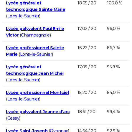
Lycée général et
18,05 / 20
100,0 %
technologique Sainte Marie
(
Lons-le-Saunier
)
Lycée polyvalent Paul Emile
17,02 / 20
96,0 %
Victor
(
Champagnole
)
Lycée professionnel Sainte
16,22 / 20
86,7 %
Marie
(
Lons-le-Saunier
)
Lycée général et
17,09 / 20
95,9 %
technologique Jean Michel
(
Lons-le-Saunier
)
Lycée professionnel Montciel
15,20 / 20
84,0 %
(
Lons-le-Saunier
)
Lycée polyvalent Jeanne d'arc
18,61 / 20
99,4 %
(
Cessy
)
Lycée Saint-Joseph
(
Oyonnax
)
14,64 / 20
92,9 %