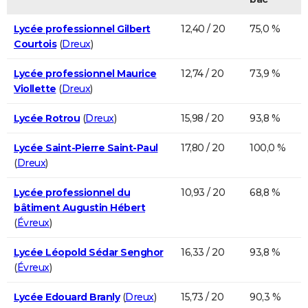
Lycée professionnel Gilbert
12,40 / 20
75,0 %
Courtois
(
Dreux
)
Lycée professionnel Maurice
12,74 / 20
73,9 %
Viollette
(
Dreux
)
Lycée Rotrou
(
Dreux
)
15,98 / 20
93,8 %
Lycée Saint-Pierre Saint-Paul
17,80 / 20
100,0 %
(
Dreux
)
Lycée professionnel du
10,93 / 20
68,8 %
bâtiment Augustin Hébert
(
Évreux
)
Lycée Léopold Sédar Senghor
16,33 / 20
93,8 %
(
Évreux
)
Lycée Edouard Branly
(
Dreux
)
15,73 / 20
90,3 %