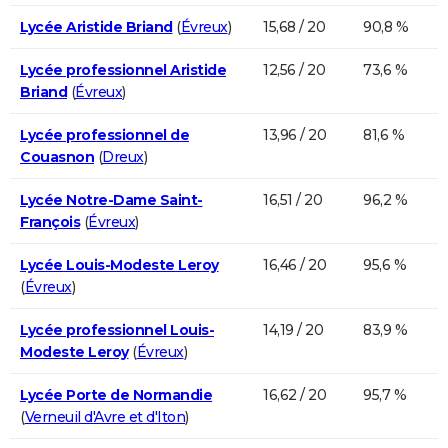
Lycée Aristide Briand
(
Évreux
)
15,68 / 20
90,8 %
Lycée professionnel Aristide
12,56 / 20
73,6 %
Briand
(
Évreux
)
Lycée professionnel de
13,96 / 20
81,6 %
Couasnon
(
Dreux
)
Lycée Notre-Dame Saint-
16,51 / 20
96,2 %
François
(
Évreux
)
Lycée Louis-Modeste Leroy
16,46 / 20
95,6 %
(
Évreux
)
Lycée professionnel Louis-
14,19 / 20
83,9 %
Modeste Leroy
(
Évreux
)
Lycée Porte de Normandie
16,62 / 20
95,7 %
(
Verneuil d'Avre et d'Iton
)