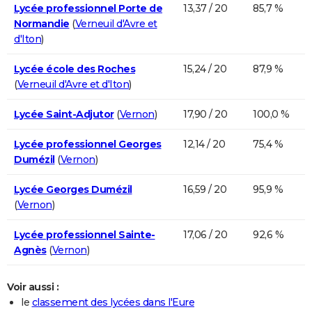
Lycée professionnel Porte de
13,37 / 20
85,7 %
Normandie
(
Verneuil d'Avre et
d'Iton
)
Lycée école des Roches
15,24 / 20
87,9 %
(
Verneuil d'Avre et d'Iton
)
Lycée Saint-Adjutor
(
Vernon
)
17,90 / 20
100,0 %
Lycée professionnel Georges
12,14 / 20
75,4 %
Dumézil
(
Vernon
)
Lycée Georges Dumézil
16,59 / 20
95,9 %
(
Vernon
)
Lycée professionnel Sainte-
17,06 / 20
92,6 %
Agnès
(
Vernon
)
Voir aussi :
le
classement des lycées dans l'Eure