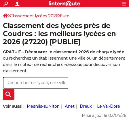
ACTUALITÉS
Connexion
S'inscrire
Classement lycées 2026
Eure
Rechercher
Société
Education
Villes
Politique
Faits Divers
Monde
+
SPORT
Classement des lycées près de
Football
Cyclisme
Forum
Coupe du monde 2026
Tennis
Rugby
CULTURE
Coudres : les meilleurs lycées en
2026 (27220) [PUBLIE]
TNT
Cinéma
Musique
Programme TV
Streaming
Sorties cinéma
+
FINANCE
GRATUIT - Découvrez le classement 2026 de chaque lycée
Impôts
Immobilier
Banque
Crédit
Retraite
Epargne
Risques naturels par ville
Assurance
AUTO
ou recherchez un établissement, une ville ou un département
Réserver un essai
Berlines
Forum auto
Essais
Citadines
SUV
+
dans le moteur de recherche ci-dessous pour découvrir son
HIGH-TECH
classement.
Meilleur smartphone
Ordinateurs
Guide high-tech
Mobiles
Internet
Jeux vidéo
+
BRICOLAGE
Aménagement intérieur
Cuisine
Jardinage
+
Forum
Extérieur
Salle de bains
Rangement
WEEK-END
Escapades
Expositions
Week-end nature
Guides de France
Patrimoine
Musées
+
LIFESTYLE
Voir aussi :
Mesnils-sur-Iton
Anet
Dreux
Le Val-Doré
Bien-être
Mode
+
Art de vivre
Loisirs
Modes de vie
SANTE
Mise à jour le 03/04/26
Guide de la santé
Médicaments
+
Alimentation
Maladies
Sommeil
VOYAGE