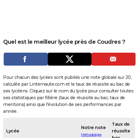
City break
Voyage de noces
Climat
Destinations
Voyage nature
Forum
+
PHOTO
GUIDES D'ACHAT
BONS PLANS
Quel est le meilleur lycée près de Coudres ?
CARTE DE VOEUX
Carte Bonne année
Carte Pâques
Carte de Noël
Carte Saint-Valentin
Carte d'anniversaire
DICTIONNAIRE
Biographies
Expressions
Dictionnaire
Citations
Proverbes
PROGRAMME TV
Pour chacun des lycées sont publiés une note globale sur 20,
COPAINS D'AVANT
calculée par Linternaute.com et le taux de réussite au bac de
ses lycéens. Cliquez sur le nom du lycée pour consulter toutes
Se connecter
Collèges
Universités
Service militaire
S'inscrire
Lycées
Primaires
Entreprises
Avis de recherche
AVIS DE DÉCÈS
ses statistiques par fillière (taux de réussite au bac, taux de
mentions) ainsi que l'évolution de ses performances par
FORUM
année.
Lifestyle
Sport
Television
Cinema
Bricolage
Culture
Auto
Voyage
Taux de
Notre note
Lycée
réussite
Méthodologie
bac