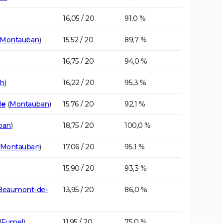
16,05 / 20
91,0 %
Montauban
)
15,52 / 20
89,7 %
16,75 / 20
94,0 %
h
)
16,22 / 20
95,3 %
le
(
Montauban
)
15,76 / 20
92,1 %
ban
)
18,75 / 20
100,0 %
Montauban
)
17,06 / 20
95,1 %
15,90 / 20
93,3 %
Beaumont-de-
13,95 / 20
86,0 %
(
Fumel
)
11,95 / 20
75,0 %