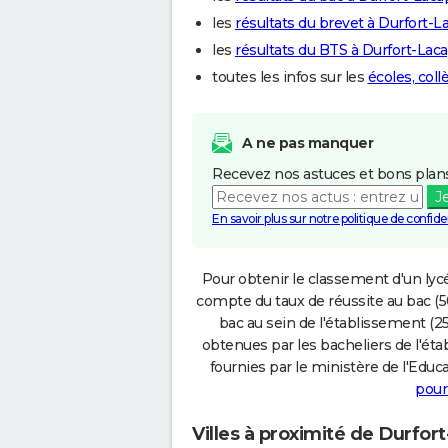
les
résultats du brevet à Durfort-L
les
résultats du BTS à Durfort-Lac
toutes les infos sur les
écoles, col
A ne pas manquer
Recevez nos astuces et bons plans
J
En savoir plus sur notre politique de confiden
Pour obtenir le classement d'un lycé
compte du taux de réussite au bac (50
bac au sein de l'établissement (25
obtenues par les bacheliers de l'éta
fournies par le ministère de l'Educa
pour
Villes à proximité de Durfor