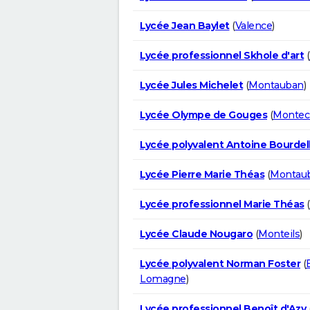
Lycée Jean Baylet
(
Valence
)
Lycée professionnel Skhole d'art
(
Lycée Jules Michelet
(
Montauban
)
Lycée Olympe de Gouges
(
Montec
Lycée polyvalent Antoine Bourdel
Lycée Pierre Marie Théas
(
Montau
Lycée professionnel Marie Théas
(
Lycée Claude Nougaro
(
Monteils
)
Lycée polyvalent Norman Foster
(
Lomagne
)
Lycée professionnel Benoît d'Azy