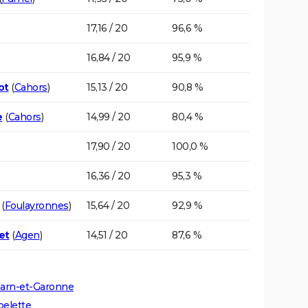
17,16 / 20
96,6 %
16,84 / 20
95,9 %
ot
(
Cahors
)
15,13 / 20
90,8 %
e
(
Cahors
)
14,99 / 20
80,4 %
17,90 / 20
100,0 %
16,36 / 20
95,3 %
(
Foulayronnes
)
15,64 / 20
92,9 %
et
(
Agen
)
14,51 / 20
87,6 %
Tarn-et-Garonne
pelette