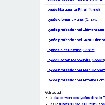
Lycée Marguerite Filhol
(
Fumel
)
Lycée Clément Marot
(
Cahors
)
Lycée professionnel Clément Mar
Lycée professionnel Saint-Etienn
Lycée Saint-Etienne
(
Cahors
)
Lycée Gaston Monnerville
(
Cahors
)
Lycée professionnel Jean Monnet
Lycée professionnel Antoine Lom
Voir aussi :
le
classement des lycées dans le 
les
résultats du bac à Durfort-Laca