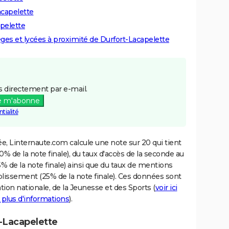
acapelette
apelette
lèges et lycées à proximité de Durfort-Lacapelette
 directement par e-mail.
e m'abonne
tialité
e, Linternaute.com calcule une note sur 20 qui tient
% de la note finale), du taux d'accès de la seconde au
% de la note finale) ainsi que du taux de mentions
blissement (25% de la note finale). Ces données sont
tion nationale, de la Jeunesse et des Sports (
voir ici
 plus d'informations
).
t-Lacapelette