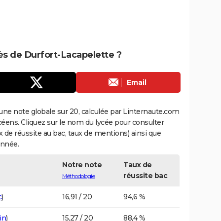
rès de Durfort-Lacapelette ?
Email
une note globale sur 20, calculée par Linternaute.com
ycéens. Cliquez sur le nom du lycée pour consulter
aux de réussite au bac, taux de mentions) ainsi que
année.
Notre note
Taux de
réussite bac
Méthodologie
c
)
16,91 / 20
94,6 %
in
)
15,27 / 20
88,4 %