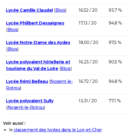
Lycée Camille Claudel
(
Blois
)
16,52 / 20
93,7 %
Lycée Philibert Dessaignes
17,13 / 20
94,8 %
(
Blois
)
Lycée Notre-Dame des Aydes
18,00 / 20
97,5 %
(
Blois
)
Lycée polyvalent hôtellerie et
16,23 / 20
90,5 %
tourisme du Val de Loire
(
Blois
)
Lycée Rémi Belleau
(
Nogent-le-
16,72 / 20
94,8 %
Rotrou
)
Lycée polyvalent Sully
13,31 / 20
77,1 %
(
Nogent-le-Rotrou
)
Voir aussi :
le
classement des lycées dans le Loir-et-Cher