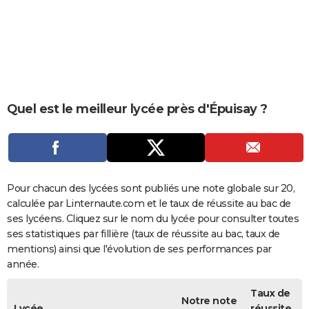
City break
Voyage de noces
Climat
Destinations
Voyage nature
Forum
+
PHOTO
GUIDES D'ACHAT
BONS PLANS
CARTE DE VOEUX
Quel est le meilleur lycée près d'Épuisay ?
Carte Bonne année
Carte Pâques
Carte de Noël
Carte Saint-Valentin
Carte d'anniversaire
DICTIONNAIRE
Biographies
Expressions
Dictionnaire
Citations
Proverbes
PROGRAMME TV
COPAINS D'AVANT
Pour chacun des lycées sont publiés une note globale sur 20,
calculée par Linternaute.com et le taux de réussite au bac de
Se connecter
Collèges
Universités
Service militaire
S'inscrire
Lycées
Primaires
Entreprises
Avis de recherche
AVIS DE DÉCÈS
ses lycéens. Cliquez sur le nom du lycée pour consulter toutes
ses statistiques par fillière (taux de réussite au bac, taux de
FORUM
mentions) ainsi que l'évolution de ses performances par
année.
Lifestyle
Sport
Television
Cinema
Bricolage
Culture
Auto
Voyage
Taux de
Notre note
Lycée
réussite