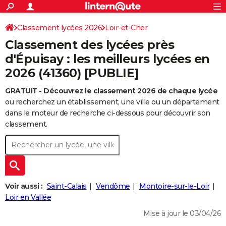
ACTUALITÉS
Connexion
S'inscrire
Classement lycées 2026
Loir-et-Cher
Rechercher
Société
Education
Villes
Politique
Faits Divers
Monde
+
SPORT
Classement des lycées près
Football
Cyclisme
Forum
Coupe du monde 2026
Tennis
Rugby
CULTURE
d'Épuisay : les meilleurs lycées en
2026 (41360) [PUBLIE]
TNT
Cinéma
Musique
Programme TV
Streaming
Sorties cinéma
+
FINANCE
GRATUIT - Découvrez le classement 2026 de chaque lycée
Impôts
Immobilier
Banque
Crédit
Retraite
Epargne
Risques naturels par ville
Assurance
AUTO
ou recherchez un établissement, une ville ou un département
Réserver un essai
Berlines
Forum auto
Essais
Citadines
SUV
+
dans le moteur de recherche ci-dessous pour découvrir son
HIGH-TECH
classement.
Meilleur smartphone
Ordinateurs
Guide high-tech
Mobiles
Internet
Jeux vidéo
+
BRICOLAGE
Aménagement intérieur
Cuisine
Jardinage
+
Forum
Extérieur
Salle de bains
Rangement
WEEK-END
Escapades
Expositions
Week-end nature
Guides de France
Patrimoine
Musées
+
LIFESTYLE
Voir aussi :
Saint-Calais
Vendôme
Montoire-sur-le-Loir
Bien-être
Mode
+
Art de vivre
Loisirs
Modes de vie
Loir en Vallée
SANTE
Mise à jour le 03/04/26
Guide de la santé
Médicaments
+
Alimentation
Maladies
Sommeil
VOYAGE