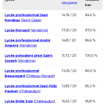
Méthodologie
bac
Lycée professionnel Jean
14,76 / 20
84,6 %
Rondeau
(
Saint-Calais
)
Lycée Ronsard
(
Vendôme
)
17,30 / 20
97,0 %
Lycée professionnel André
14,81 / 20
86,6 %
Ampère
(
Vendôme
)
Lycée polyvalent privé Saint-
15,72 / 20
100,0 %
Joseph
(
Vendôme
)
Lycée professionnel
13,05 / 20
80,0 %
Beauregard
(
Château-Renault
)
Lycée professionnel Jean-Félix
12,82 / 20
85,2 %
Paulsen
(
Châteaudun
)
Lycée Emile Zola
(
Châteaudun
)
16,63 / 20
95,8 %