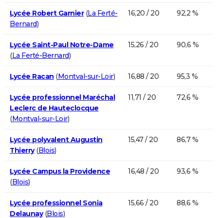
Lycée Robert Garnier
(
La Ferté-
16,20 / 20
92,2 %
Bernard
)
Lycée Saint-Paul Notre-Dame
15,26 / 20
90,6 %
(
La Ferté-Bernard
)
Lycée Racan
(
Montval-sur-Loir
)
16,88 / 20
95,3 %
Lycée professionnel Maréchal
11,71 / 20
72,6 %
Leclerc de Hauteclocque
(
Montval-sur-Loir
)
Lycée polyvalent Augustin
15,47 / 20
86,7 %
Thierry
(
Blois
)
Lycée Campus la Providence
16,48 / 20
93,6 %
(
Blois
)
Lycée professionnel Sonia
15,66 / 20
88,6 %
Delaunay
(
Blois
)