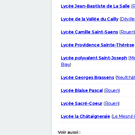
Lycée Jean-Baptiste de La Salle
(
R
Lycée de la Vallée du Cailly
(
Dévill
Lycée Camille Saint-Saens
(
Rouen
Lycée Providence Sainte-Thérèse
Lycée polyvalent Saint-Joseph
(
Me
Bray
)
Lycée Georges Brassens
(
Neufchât
Lycée Blaise Pascal
(
Rouen
)
Lycée Sacré-Coeur
(
Rouen
)
Lycée la Châtaigneraie
(
Le Mesnil-
Voir aussi :