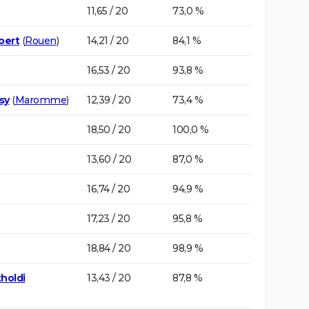
11,65 / 20
73,0 %
bert
(
Rouen
)
14,21 / 20
84,1 %
16,53 / 20
93,8 %
sy
(
Maromme
)
12,39 / 20
73,4 %
18,50 / 20
100,0 %
13,60 / 20
87,0 %
16,74 / 20
94,9 %
17,23 / 20
95,8 %
18,84 / 20
98,9 %
holdi
13,43 / 20
87,8 %