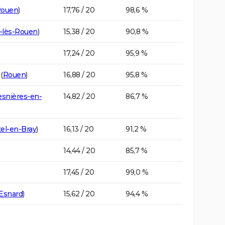
ouen
)
17,76 / 20
98,6 %
e-lès-Rouen
)
15,38 / 20
90,8 %
)
17,24 / 20
95,9 %
(
Rouen
)
16,88 / 20
95,8 %
snières-en-
14,82 / 20
86,7 %
el-en-Bray
)
16,13 / 20
91,2 %
14,44 / 20
85,7 %
17,45 / 20
99,0 %
Esnard
)
15,62 / 20
94,4 %