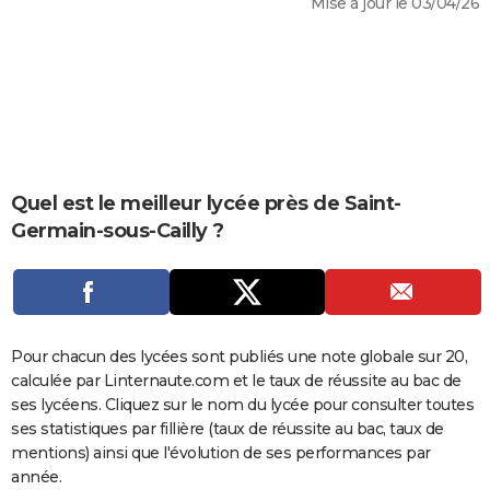
Mise à jour le 03/04/26
City break
Voyage de noces
Climat
Destinations
Voyage nature
Forum
+
PHOTO
GUIDES D'ACHAT
BONS PLANS
CARTE DE VOEUX
Carte Bonne année
Carte Pâques
Carte de Noël
Carte Saint-Valentin
Carte d'anniversaire
Quel est le meilleur lycée près de Saint-
DICTIONNAIRE
Germain-sous-Cailly ?
Biographies
Expressions
Dictionnaire
Citations
Proverbes
PROGRAMME TV
COPAINS D'AVANT
Se connecter
Collèges
Universités
Service militaire
S'inscrire
Lycées
Primaires
Entreprises
Avis de recherche
AVIS DE DÉCÈS
Pour chacun des lycées sont publiés une note globale sur 20,
calculée par Linternaute.com et le taux de réussite au bac de
FORUM
ses lycéens. Cliquez sur le nom du lycée pour consulter toutes
Lifestyle
Sport
Television
Cinema
Bricolage
Culture
Auto
Voyage
ses statistiques par fillière (taux de réussite au bac, taux de
mentions) ainsi que l'évolution de ses performances par
année.