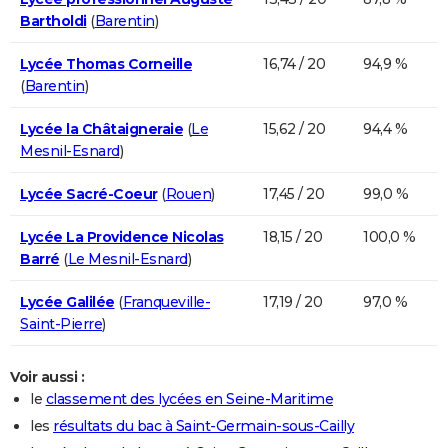
Bartholdi
(
Barentin
)
Lycée Thomas Corneille
16,74 / 20
94,9 %
(
Barentin
)
Lycée la Châtaigneraie
(
Le
15,62 / 20
94,4 %
Mesnil-Esnard
)
Lycée Sacré-Coeur
(
Rouen
)
17,45 / 20
99,0 %
Lycée La Providence Nicolas
18,15 / 20
100,0 %
Barré
(
Le Mesnil-Esnard
)
Lycée Galilée
(
Franqueville-
17,19 / 20
97,0 %
Saint-Pierre
)
Voir aussi :
le
classement des lycées en Seine-Maritime
les
résultats du bac à Saint-Germain-sous-Cailly