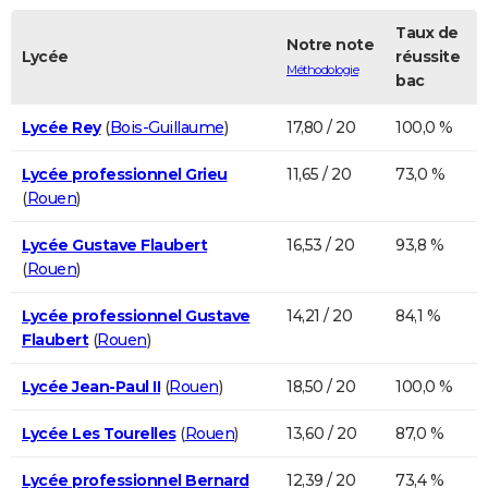
Taux de
Notre note
Lycée
réussite
Méthodologie
bac
Lycée Rey
(
Bois-Guillaume
)
17,80 / 20
100,0 %
Lycée professionnel Grieu
11,65 / 20
73,0 %
(
Rouen
)
Lycée Gustave Flaubert
16,53 / 20
93,8 %
(
Rouen
)
Lycée professionnel Gustave
14,21 / 20
84,1 %
Flaubert
(
Rouen
)
Lycée Jean-Paul II
(
Rouen
)
18,50 / 20
100,0 %
Lycée Les Tourelles
(
Rouen
)
13,60 / 20
87,0 %
Lycée professionnel Bernard
12,39 / 20
73,4 %