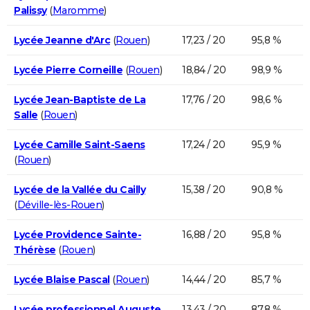
Palissy
(
Maromme
)
Lycée Jeanne d'Arc
(
Rouen
)
17,23 / 20
95,8 %
Lycée Pierre Corneille
(
Rouen
)
18,84 / 20
98,9 %
Lycée Jean-Baptiste de La
17,76 / 20
98,6 %
Salle
(
Rouen
)
Lycée Camille Saint-Saens
17,24 / 20
95,9 %
(
Rouen
)
Lycée de la Vallée du Cailly
15,38 / 20
90,8 %
(
Déville-lès-Rouen
)
Lycée Providence Sainte-
16,88 / 20
95,8 %
Thérèse
(
Rouen
)
Lycée Blaise Pascal
(
Rouen
)
14,44 / 20
85,7 %
Lycée professionnel Auguste
13,43 / 20
87,8 %