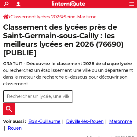
ACTUALITÉS
Connexion
S'inscrire
Classement lycées 2026
Seine-Maritime
Rechercher
Société
Education
Villes
Politique
Faits Divers
Monde
+
SPORT
Classement des lycées près de
Football
Cyclisme
Forum
Coupe du monde 2026
Tennis
Rugby
CULTURE
Saint-Germain-sous-Cailly : les
meilleurs lycées en 2026 (76690)
TNT
Cinéma
Musique
Programme TV
Streaming
Sorties cinéma
+
FINANCE
[PUBLIE]
Impôts
Immobilier
Banque
Crédit
Retraite
Epargne
Risques naturels par ville
Assurance
AUTO
GRATUIT - Découvrez le classement 2026 de chaque lycée
Réserver un essai
Berlines
Forum auto
Essais
Citadines
SUV
+
HIGH-TECH
ou recherchez un établissement, une ville ou un département
dans le moteur de recherche ci-dessous pour découvrir son
Meilleur smartphone
Ordinateurs
Guide high-tech
Mobiles
Internet
Jeux vidéo
+
BRICOLAGE
classement.
Aménagement intérieur
Cuisine
Jardinage
+
Forum
Extérieur
Salle de bains
Rangement
WEEK-END
Escapades
Expositions
Week-end nature
Guides de France
Patrimoine
Musées
+
LIFESTYLE
Bien-être
Mode
+
Art de vivre
Loisirs
Modes de vie
SANTE
Voir aussi :
Bois-Guillaume
Déville-lès-Rouen
Maromme
Rouen
Guide de la santé
Médicaments
+
Alimentation
Maladies
Sommeil
VOYAGE