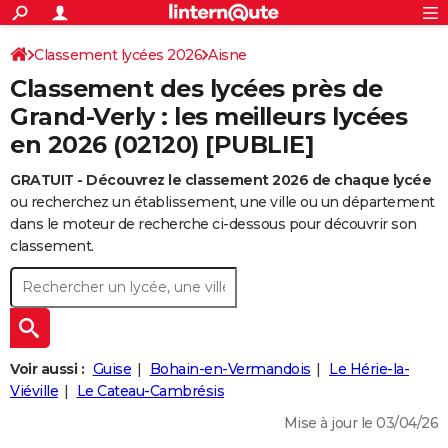
ACTUALITÉS
Connexion
S'inscrire
Classement lycées 2026
Aisne
Rechercher
Société
Education
Villes
Politique
Faits Divers
Monde
+
SPORT
Classement des lycées près de
Football
Cyclisme
Forum
Coupe du monde 2026
Tennis
Rugby
CULTURE
Grand-Verly : les meilleurs lycées
en 2026 (02120) [PUBLIE]
TNT
Cinéma
Musique
Programme TV
Streaming
Sorties cinéma
+
FINANCE
GRATUIT - Découvrez le classement 2026 de chaque lycée
Impôts
Immobilier
Banque
Crédit
Retraite
Epargne
Risques naturels par ville
Assurance
AUTO
ou recherchez un établissement, une ville ou un département
Réserver un essai
Berlines
Forum auto
Essais
Citadines
SUV
+
dans le moteur de recherche ci-dessous pour découvrir son
HIGH-TECH
classement.
Meilleur smartphone
Ordinateurs
Guide high-tech
Mobiles
Internet
Jeux vidéo
+
BRICOLAGE
Aménagement intérieur
Cuisine
Jardinage
+
Forum
Extérieur
Salle de bains
Rangement
WEEK-END
Escapades
Expositions
Week-end nature
Guides de France
Patrimoine
Musées
+
LIFESTYLE
Voir aussi :
Guise
Bohain-en-Vermandois
Le Hérie-la-
Bien-être
Mode
+
Art de vivre
Loisirs
Modes de vie
Viéville
Le Cateau-Cambrésis
SANTE
Mise à jour le 03/04/26
Guide de la santé
Médicaments
+
Alimentation
Maladies
Sommeil
VOYAGE