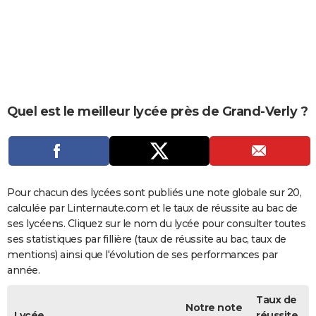
City break
Voyage de noces
Climat
Destinations
Voyage nature
Forum
+
PHOTO
GUIDES D'ACHAT
BONS PLANS
CARTE DE VOEUX
Quel est le meilleur lycée près de Grand-Verly ?
Carte Bonne année
Carte Pâques
Carte de Noël
Carte Saint-Valentin
Carte d'anniversaire
DICTIONNAIRE
Biographies
Expressions
Dictionnaire
Citations
Proverbes
PROGRAMME TV
COPAINS D'AVANT
Pour chacun des lycées sont publiés une note globale sur 20,
calculée par Linternaute.com et le taux de réussite au bac de
Se connecter
Collèges
Universités
Service militaire
S'inscrire
Lycées
Primaires
Entreprises
Avis de recherche
AVIS DE DÉCÈS
ses lycéens. Cliquez sur le nom du lycée pour consulter toutes
ses statistiques par fillière (taux de réussite au bac, taux de
FORUM
mentions) ainsi que l'évolution de ses performances par
année.
Lifestyle
Sport
Television
Cinema
Bricolage
Culture
Auto
Voyage
Taux de
Notre note
Lycée
réussite