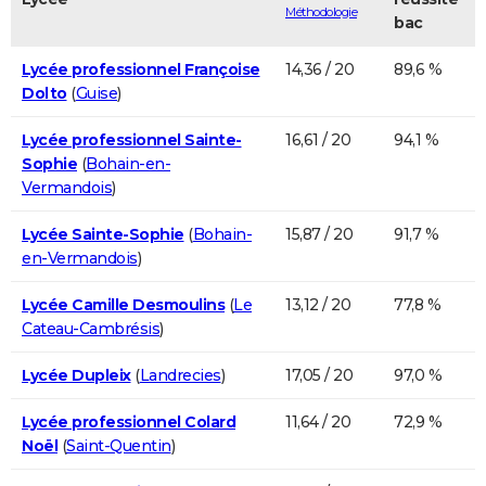
Méthodologie
bac
Lycée professionnel Françoise
14,36 / 20
89,6 %
Dolto
(
Guise
)
Lycée professionnel Sainte-
16,61 / 20
94,1 %
Sophie
(
Bohain-en-
Vermandois
)
Lycée Sainte-Sophie
(
Bohain-
15,87 / 20
91,7 %
en-Vermandois
)
Lycée Camille Desmoulins
(
Le
13,12 / 20
77,8 %
Cateau-Cambrésis
)
Lycée Dupleix
(
Landrecies
)
17,05 / 20
97,0 %
Lycée professionnel Colard
11,64 / 20
72,9 %
Noël
(
Saint-Quentin
)