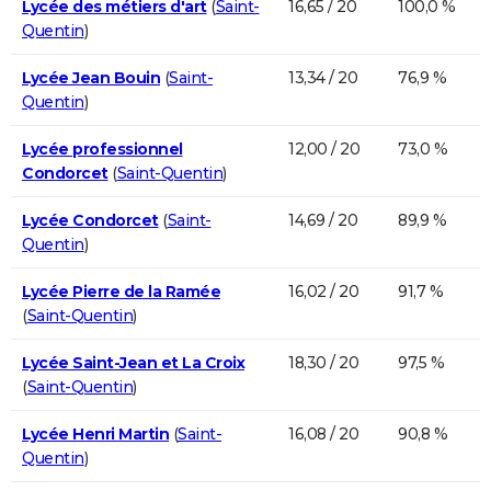
Lycée des métiers d'art
(
Saint-
16,65 / 20
100,0 %
Quentin
)
Lycée Jean Bouin
(
Saint-
13,34 / 20
76,9 %
Quentin
)
Lycée professionnel
12,00 / 20
73,0 %
Condorcet
(
Saint-Quentin
)
Lycée Condorcet
(
Saint-
14,69 / 20
89,9 %
Quentin
)
Lycée Pierre de la Ramée
16,02 / 20
91,7 %
(
Saint-Quentin
)
Lycée Saint-Jean et La Croix
18,30 / 20
97,5 %
(
Saint-Quentin
)
Lycée Henri Martin
(
Saint-
16,08 / 20
90,8 %
Quentin
)