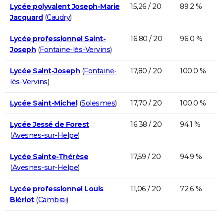
Lycée polyvalent Joseph-Marie
15,26 / 20
89,2 %
Jacquard
(
Caudry
)
Lycée professionnel Saint-
16,80 / 20
96,0 %
Joseph
(
Fontaine-lès-Vervins
)
Lycée Saint-Joseph
(
Fontaine-
17,80 / 20
100,0 %
lès-Vervins
)
Lycée Saint-Michel
(
Solesmes
)
17,70 / 20
100,0 %
Lycée Jessé de Forest
16,38 / 20
94,1 %
(
Avesnes-sur-Helpe
)
Lycée Sainte-Thérèse
17,59 / 20
94,9 %
(
Avesnes-sur-Helpe
)
Lycée professionnel Louis
11,06 / 20
72,6 %
Blériot
(
Cambrai
)